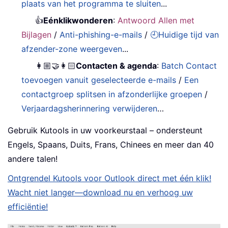
plaats van het programma te sluiten
...
👍
Eénklikwonderen
:
Antwoord Allen met
Bijlagen
/
Anti-phishing-e-mails
/
🕘Huidige tijd van
afzender-zone weergeven
...
👩🏼‍🤝‍👩🏻
Contacten & agenda
:
Batch Contact
toevoegen vanuit geselecteerde e-mails
/
Een
contactgroep splitsen in afzonderlijke groepen
/
Verjaardagsherinnering verwijderen
…
Gebruik Kutools in uw voorkeurstaal – ondersteunt
Engels, Spaans, Duits, Frans, Chinees en meer dan 40
andere talen!
Ontgrendel Kutools voor Outlook direct met één klik!
Wacht niet langer—download nu en verhoog uw
efficiëntie!