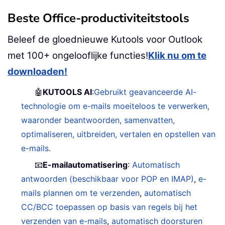
Beste Office-productiviteitstools
Beleef de gloednieuwe Kutools voor Outlook
met 100+ ongelooflijke functies!
Klik nu om te
downloaden!
🤖
KUTOOLS AI
:
Gebruikt geavanceerde AI-
technologie om e-mails moeiteloos te verwerken,
waaronder beantwoorden, samenvatten,
optimaliseren, uitbreiden, vertalen en opstellen van
e-mails.
📧
E-mailautomatisering
:
Automatisch
antwoorden (beschikbaar voor POP en IMAP)
,
e-
mails plannen om te verzenden
,
automatisch
CC/BCC toepassen op basis van regels bij het
verzenden van e-mails
,
automatisch doorsturen