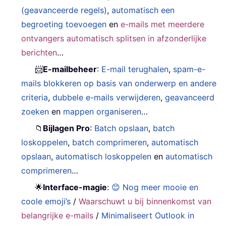
(geavanceerde regels)
,
automatisch een
begroeting toevoegen
en
e-mails met meerdere
ontvangers automatisch splitsen in afzonderlijke
berichten
…
📨
E-mailbeheer
:
E-mail terughalen
,
spam-e-
mails blokkeren op basis van onderwerp en andere
criteria
,
dubbele e-mails verwijderen
,
geavanceerd
zoeken
en
mappen organiseren
…
📁
Bijlagen Pro
:
Batch opslaan
,
batch
loskoppelen
,
batch comprimeren
,
automatisch
opslaan
,
automatisch loskoppelen
en
automatisch
comprimeren
…
🌟
Interface-magie
:
😊 Nog meer mooie en
coole emoji’s
/
Waarschuwt u bij binnenkomst van
belangrijke e-mails
/
Minimaliseert Outlook in