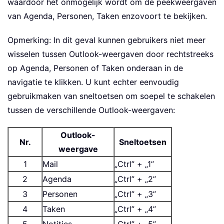
waardoor het onmogelijk wordt om de peekweergaven
van Agenda, Personen, Taken enzovoort te bekijken.
Opmerking: In dit geval kunnen gebruikers niet meer
wisselen tussen Outlook-weergaven door rechtstreeks
op Agenda, Personen of Taken onderaan in de
navigatie te klikken. U kunt echter eenvoudig
gebruikmaken van sneltoetsen om soepel te schakelen
tussen de verschillende Outlook-weergaven:
Outlook-
Nr.
Sneltoetsen
weergave
1
Mail
„Ctrl” + „1”
2
Agenda
„Ctrl” + „2”
3
Personen
„Ctrl” + „3”
4
Taken
„Ctrl” + „4”
5
Notities
„Ctrl” + „5”