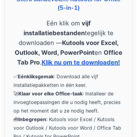
(5-in-1)
Eén klik om
vijf
installatiebestanden
tegelijk te
downloaden —
Kutools voor Excel,
Outlook, Word, PowerPoint
en
Office
Tab Pro
.
Klik nu om te downloaden!
✅
Eénkliksgemak
: Download alle vijf
installatiepakketten in één keer.
🚀
Klaar voor elke Office-taak
: Installeer de
invoegtoepassingen die u nodig heeft, precies
op het moment dat u ze nodig heeft.
🧰
Inbegrepen
: Kutools voor Excel / Kutools
voor Outlook / Kutools voor Word / Office Tab
Pro / Kutools for PowerPoint