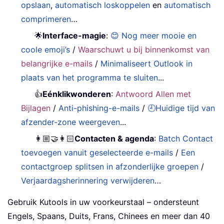
opslaan
,
automatisch loskoppelen
en
automatisch
comprimeren
…
🌟
Interface-magie
:
😊 Nog meer mooie en
coole emoji’s
/
Waarschuwt u bij binnenkomst van
belangrijke e-mails
/
Minimaliseert Outlook in
plaats van het programma te sluiten
...
👍
Eénklikwonderen
:
Antwoord Allen met
Bijlagen
/
Anti-phishing-e-mails
/
🕘Huidige tijd van
afzender-zone weergeven
...
👩🏼‍🤝‍👩🏻
Contacten & agenda
:
Batch Contact
toevoegen vanuit geselecteerde e-mails
/
Een
contactgroep splitsen in afzonderlijke groepen
/
Verjaardagsherinnering verwijderen
…
Gebruik Kutools in uw voorkeurstaal – ondersteunt
Engels, Spaans, Duits, Frans, Chinees en meer dan 40