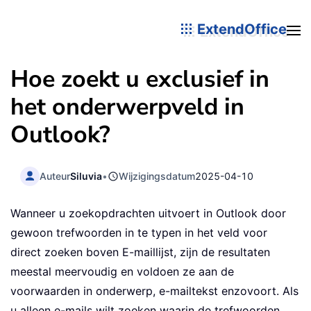
ExtendOffice
Hoe zoekt u exclusief in
het onderwerpveld in
Outlook?
Auteur
Siluvia
•
Wijzigingsdatum
2025-04-10
Wanneer u zoekopdrachten uitvoert in Outlook door
gewoon trefwoorden in te typen in het veld voor
direct zoeken boven E-maillijst, zijn de resultaten
meestal meervoudig en voldoen ze aan de
voorwaarden in onderwerp, e-mailtekst enzovoort. Als
u alleen e-mails wilt zoeken waarin de trefwoorden