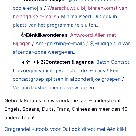
coole emoji’s
/
Waarschuwt u bij binnenkomst van
belangrijke e-mails
/
Minimaliseert Outlook in
plaats van het programma te sluiten
...
👍
Eénklikwonderen
:
Antwoord Allen met
Bijlagen
/
Anti-phishing-e-mails
/
🕘Huidige tijd van
afzender-zone weergeven
...
👩🏼‍🤝‍👩🏻
Contacten & agenda
:
Batch Contact
toevoegen vanuit geselecteerde e-mails
/
Een
contactgroep splitsen in afzonderlijke groepen
/
Verjaardagsherinnering verwijderen
…
Gebruik Kutools in uw voorkeurstaal – ondersteunt
Engels, Spaans, Duits, Frans, Chinees en meer dan 40
andere talen!
Ontgrendel Kutools voor Outlook direct met één klik!