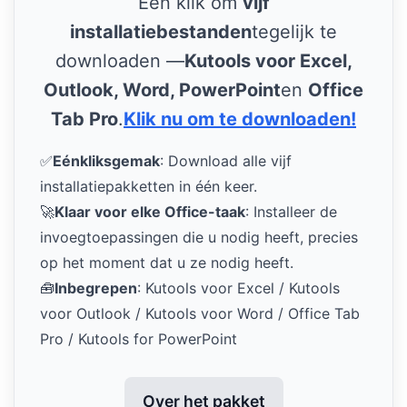
Eén klik om
vijf
installatiebestanden
tegelijk te
downloaden —
Kutools voor Excel,
Outlook, Word, PowerPoint
en
Office
Tab Pro
.
Klik nu om te downloaden!
✅
Eénkliksgemak
: Download alle vijf
installatiepakketten in één keer.
🚀
Klaar voor elke Office-taak
: Installeer de
invoegtoepassingen die u nodig heeft, precies
op het moment dat u ze nodig heeft.
🧰
Inbegrepen
: Kutools voor Excel / Kutools
voor Outlook / Kutools voor Word / Office Tab
Pro / Kutools for PowerPoint
Over het pakket