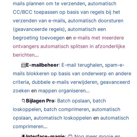
mails plannen om te verzenden
,
automatisch
CC/BCC toepassen op basis van regels bij het
verzenden van e-mails
,
automatisch doorsturen
(geavanceerde regels)
,
automatisch een
begroeting toevoegen
en
e-mails met meerdere
ontvangers automatisch splitsen in afzonderlijke
berichten
…
📨
E-mailbeheer
:
E-mail terughalen
,
spam-e-
mails blokkeren op basis van onderwerp en andere
criteria
,
dubbele e-mails verwijderen
,
geavanceerd
zoeken
en
mappen organiseren
…
📁
Bijlagen Pro
:
Batch opslaan
,
batch
loskoppelen
,
batch comprimeren
,
automatisch
opslaan
,
automatisch loskoppelen
en
automatisch
comprimeren
…
🌟
Interface-magie
:
😊 Nog meer mooie en