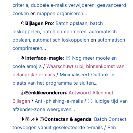
criteria
,
dubbele e-mails verwijderen
,
geavanceerd
zoeken
en
mappen organiseren
…
📁
Bijlagen Pro
:
Batch opslaan
,
batch
loskoppelen
,
batch comprimeren
,
automatisch
opslaan
,
automatisch loskoppelen
en
automatisch
comprimeren
…
🌟
Interface-magie
:
😊 Nog meer mooie en
coole emoji’s
/
Waarschuwt u bij binnenkomst van
belangrijke e-mails
/
Minimaliseert Outlook in
plaats van het programma te sluiten
...
👍
Eénklikwonderen
:
Antwoord Allen met
Bijlagen
/
Anti-phishing-e-mails
/
🕘Huidige tijd van
afzender-zone weergeven
...
👩🏼‍🤝‍👩🏻
Contacten & agenda
:
Batch Contact
toevoegen vanuit geselecteerde e-mails
/
Een