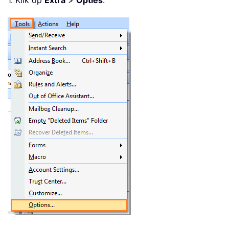
1. Klik op
Extra
>
Opties
.