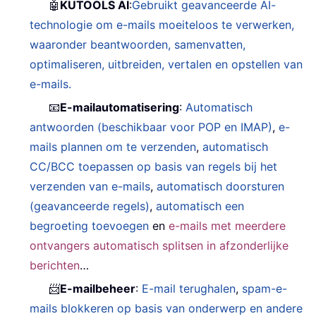
🤖
KUTOOLS AI
:
Gebruikt geavanceerde AI-
technologie om e-mails moeiteloos te verwerken,
waaronder beantwoorden, samenvatten,
optimaliseren, uitbreiden, vertalen en opstellen van
e-mails.
📧
E-mailautomatisering
:
Automatisch
antwoorden (beschikbaar voor POP en IMAP)
,
e-
mails plannen om te verzenden
,
automatisch
CC/BCC toepassen op basis van regels bij het
verzenden van e-mails
,
automatisch doorsturen
(geavanceerde regels)
,
automatisch een
begroeting toevoegen
en
e-mails met meerdere
ontvangers automatisch splitsen in afzonderlijke
berichten
…
📨
E-mailbeheer
:
E-mail terughalen
,
spam-e-
mails blokkeren op basis van onderwerp en andere