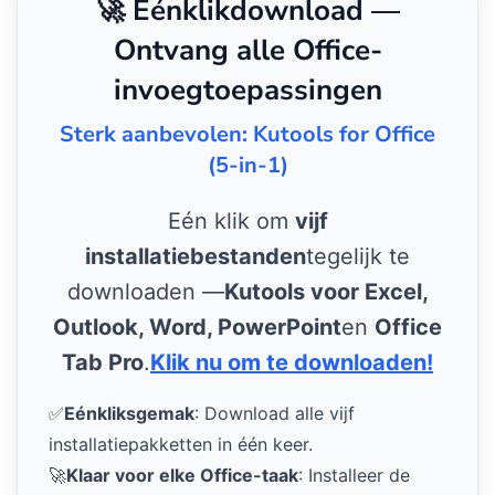
🚀 Eénklikdownload —
Ontvang alle Office-
invoegtoepassingen
Sterk aanbevolen: Kutools for Office
(5-in-1)
Eén klik om
vijf
installatiebestanden
tegelijk te
downloaden —
Kutools voor Excel,
Outlook, Word, PowerPoint
en
Office
Tab Pro
.
Klik nu om te downloaden!
✅
Eénkliksgemak
: Download alle vijf
installatiepakketten in één keer.
🚀
Klaar voor elke Office-taak
: Installeer de