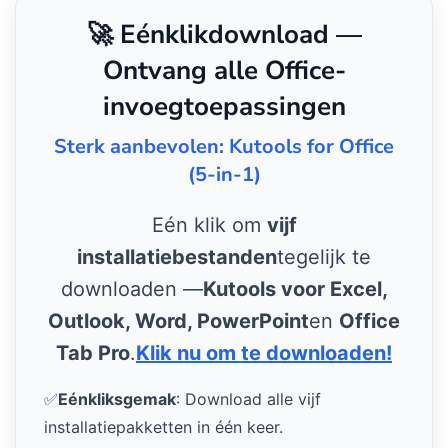
🚀 Eénklikdownload —
Ontvang alle Office-
invoegtoepassingen
Sterk aanbevolen: Kutools for Office
(5-in-1)
Eén klik om
vijf
installatiebestanden
tegelijk te
downloaden —
Kutools voor Excel,
Outlook, Word, PowerPoint
en
Office
Tab Pro
.
Klik nu om te downloaden!
✅
Eénkliksgemak
: Download alle vijf
installatiepakketten in één keer.