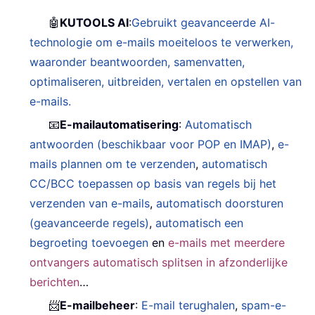
🤖
KUTOOLS AI
:
Gebruikt geavanceerde AI-
technologie om e-mails moeiteloos te verwerken,
waaronder beantwoorden, samenvatten,
optimaliseren, uitbreiden, vertalen en opstellen van
e-mails.
📧
E-mailautomatisering
:
Automatisch
antwoorden (beschikbaar voor POP en IMAP)
,
e-
mails plannen om te verzenden
,
automatisch
CC/BCC toepassen op basis van regels bij het
verzenden van e-mails
,
automatisch doorsturen
(geavanceerde regels)
,
automatisch een
begroeting toevoegen
en
e-mails met meerdere
ontvangers automatisch splitsen in afzonderlijke
berichten
…
📨
E-mailbeheer
:
E-mail terughalen
,
spam-e-