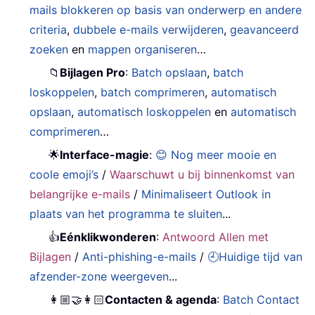
mails blokkeren op basis van onderwerp en andere
criteria
,
dubbele e-mails verwijderen
,
geavanceerd
zoeken
en
mappen organiseren
…
📁
Bijlagen Pro
:
Batch opslaan
,
batch
loskoppelen
,
batch comprimeren
,
automatisch
opslaan
,
automatisch loskoppelen
en
automatisch
comprimeren
…
🌟
Interface-magie
:
😊 Nog meer mooie en
coole emoji’s
/
Waarschuwt u bij binnenkomst van
belangrijke e-mails
/
Minimaliseert Outlook in
plaats van het programma te sluiten
...
👍
Eénklikwonderen
:
Antwoord Allen met
Bijlagen
/
Anti-phishing-e-mails
/
🕘Huidige tijd van
afzender-zone weergeven
...
👩🏼‍🤝‍👩🏻
Contacten & agenda
:
Batch Contact