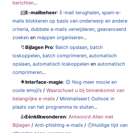
berichten
…
📨
E-mailbeheer
:
E-mail terughalen
,
spam-e-
mails blokkeren op basis van onderwerp en andere
criteria
,
dubbele e-mails verwijderen
,
geavanceerd
zoeken
en
mappen organiseren
…
📁
Bijlagen Pro
:
Batch opslaan
,
batch
loskoppelen
,
batch comprimeren
,
automatisch
opslaan
,
automatisch loskoppelen
en
automatisch
comprimeren
…
🌟
Interface-magie
:
😊 Nog meer mooie en
coole emoji’s
/
Waarschuwt u bij binnenkomst van
belangrijke e-mails
/
Minimaliseert Outlook in
plaats van het programma te sluiten
...
👍
Eénklikwonderen
:
Antwoord Allen met
Bijlagen
/
Anti-phishing-e-mails
/
🕘Huidige tijd van