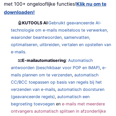
met 100+ ongelooflijke functies!
Klik nu om te
downloaden!
🤖
KUTOOLS AI
:
Gebruikt geavanceerde AI-
technologie om e-mails moeiteloos te verwerken,
waaronder beantwoorden, samenvatten,
optimaliseren, uitbreiden, vertalen en opstellen van
e-mails.
📧
E-mailautomatisering
:
Automatisch
antwoorden (beschikbaar voor POP en IMAP)
,
e-
mails plannen om te verzenden
,
automatisch
CC/BCC toepassen op basis van regels bij het
verzenden van e-mails
,
automatisch doorsturen
(geavanceerde regels)
,
automatisch een
begroeting toevoegen
en
e-mails met meerdere
ontvangers automatisch splitsen in afzonderlijke