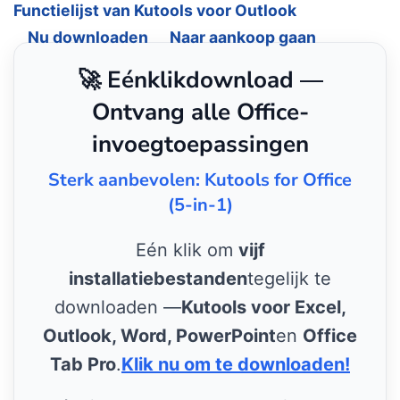
Functielijst van Kutools voor Outlook
Nu downloaden
Naar aankoop gaan
🚀 Eénklikdownload —
Ontvang alle Office-
invoegtoepassingen
Sterk aanbevolen: Kutools for Office
(5-in-1)
Eén klik om
vijf
installatiebestanden
tegelijk te
downloaden —
Kutools voor Excel,
Outlook, Word, PowerPoint
en
Office
Tab Pro
.
Klik nu om te downloaden!