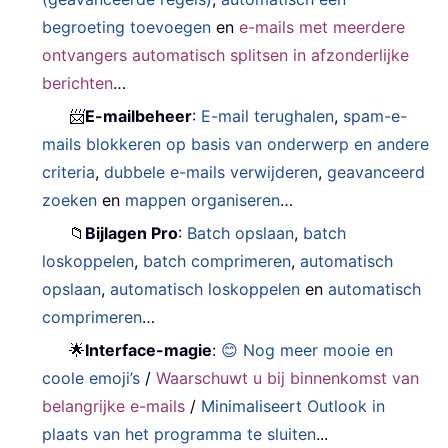
begroeting toevoegen
en
e-mails met meerdere
ontvangers automatisch splitsen in afzonderlijke
berichten
…
📨
E-mailbeheer
:
E-mail terughalen
,
spam-e-
mails blokkeren op basis van onderwerp en andere
criteria
,
dubbele e-mails verwijderen
,
geavanceerd
zoeken
en
mappen organiseren
…
📁
Bijlagen Pro
:
Batch opslaan
,
batch
loskoppelen
,
batch comprimeren
,
automatisch
opslaan
,
automatisch loskoppelen
en
automatisch
comprimeren
…
🌟
Interface-magie
:
😊 Nog meer mooie en
coole emoji’s
/
Waarschuwt u bij binnenkomst van
belangrijke e-mails
/
Minimaliseert Outlook in
plaats van het programma te sluiten
...