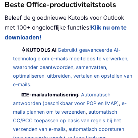
Beste Office-productiviteitstools
Beleef de gloednieuwe Kutools voor Outlook
met 100+ ongelooflijke functies!
Klik nu om te
downloaden!
🤖
KUTOOLS AI
:
Gebruikt geavanceerde AI-
technologie om e-mails moeiteloos te verwerken,
waaronder beantwoorden, samenvatten,
optimaliseren, uitbreiden, vertalen en opstellen van
e-mails.
📧
E-mailautomatisering
:
Automatisch
antwoorden (beschikbaar voor POP en IMAP)
,
e-
mails plannen om te verzenden
,
automatisch
CC/BCC toepassen op basis van regels bij het
verzenden van e-mails
,
automatisch doorsturen
(geavanceerde regels)
,
automatisch een