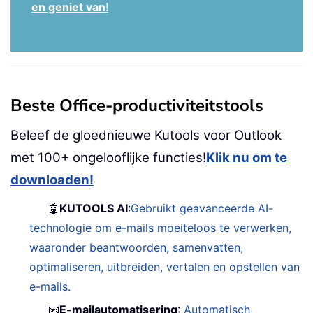
en geniet van
!
Beste Office-productiviteitstools
Beleef de gloednieuwe Kutools voor Outlook
met 100+ ongelooflijke functies!
Klik nu om te
downloaden!
🤖
KUTOOLS AI
:
Gebruikt geavanceerde AI-
technologie om e-mails moeiteloos te verwerken,
waaronder beantwoorden, samenvatten,
optimaliseren, uitbreiden, vertalen en opstellen van
e-mails.
📧
E-mailautomatisering
:
Automatisch