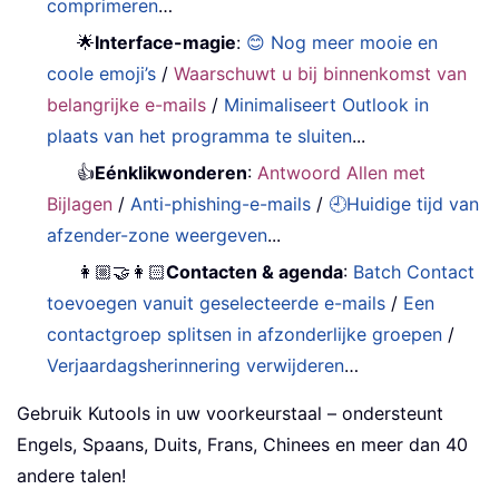
comprimeren
…
🌟
Interface-magie
:
😊 Nog meer mooie en
coole emoji’s
/
Waarschuwt u bij binnenkomst van
belangrijke e-mails
/
Minimaliseert Outlook in
plaats van het programma te sluiten
...
👍
Eénklikwonderen
:
Antwoord Allen met
Bijlagen
/
Anti-phishing-e-mails
/
🕘Huidige tijd van
afzender-zone weergeven
...
👩🏼‍🤝‍👩🏻
Contacten & agenda
:
Batch Contact
toevoegen vanuit geselecteerde e-mails
/
Een
contactgroep splitsen in afzonderlijke groepen
/
Verjaardagsherinnering verwijderen
…
Gebruik Kutools in uw voorkeurstaal – ondersteunt
Engels, Spaans, Duits, Frans, Chinees en meer dan 40
andere talen!