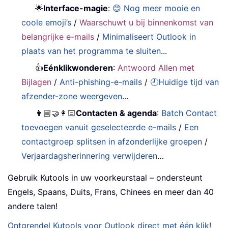
🌟
Interface-magie
:
😊 Nog meer mooie en
coole emoji’s
/
Waarschuwt u bij binnenkomst van
belangrijke e-mails
/
Minimaliseert Outlook in
plaats van het programma te sluiten
...
👍
Eénklikwonderen
:
Antwoord Allen met
Bijlagen
/
Anti-phishing-e-mails
/
🕘Huidige tijd van
afzender-zone weergeven
...
👩🏼‍🤝‍👩🏻
Contacten & agenda
:
Batch Contact
toevoegen vanuit geselecteerde e-mails
/
Een
contactgroep splitsen in afzonderlijke groepen
/
Verjaardagsherinnering verwijderen
…
Gebruik Kutools in uw voorkeurstaal – ondersteunt
Engels, Spaans, Duits, Frans, Chinees en meer dan 40
andere talen!
Ontgrendel Kutools voor Outlook direct met één klik!