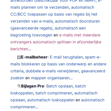
antwoorden (beschikbaar voor POP en IMAP)
,
e-
mails plannen om te verzenden
,
automatisch
CC/BCC toepassen op basis van regels bij het
verzenden van e-mails
,
automatisch doorsturen
(geavanceerde regels)
,
automatisch een
begroeting toevoegen
en
e-mails met meerdere
ontvangers automatisch splitsen in afzonderlijke
berichten
…
📨
E-mailbeheer
:
E-mail terughalen
,
spam-e-
mails blokkeren op basis van onderwerp en andere
criteria
,
dubbele e-mails verwijderen
,
geavanceerd
zoeken
en
mappen organiseren
…
📁
Bijlagen Pro
:
Batch opslaan
,
batch
loskoppelen
,
batch comprimeren
,
automatisch
opslaan
,
automatisch loskoppelen
en
automatisch
comprimeren
…