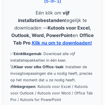
(5-in-1)
Eén klik om
vijf
installatiebestanden
tegelijk te
downloaden —
Kutools voor Excel,
Outlook, Word, PowerPoint
en
Office
Tab Pro
.
Klik nu om te downloaden!
✅
Eénkliksgemak
: Download alle vijf
installatiepakketten in één keer.
🚀
Klaar voor elke Office-taak
: Installeer de
invoegtoepassingen die u nodig heeft, precies
op het moment dat u ze nodig heeft.
🧰
Inbegrepen
: Kutools voor Excel / Kutools
voor Outlook / Kutools voor Word / Office Tab
Pro / Kutools for PowerPoint