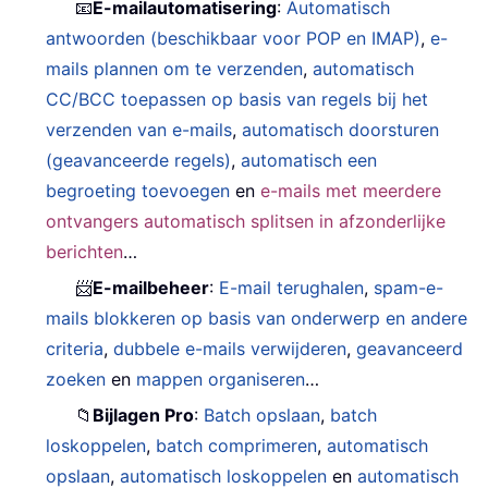
📧
E-mailautomatisering
:
Automatisch
antwoorden (beschikbaar voor POP en IMAP)
,
e-
mails plannen om te verzenden
,
automatisch
CC/BCC toepassen op basis van regels bij het
verzenden van e-mails
,
automatisch doorsturen
(geavanceerde regels)
,
automatisch een
begroeting toevoegen
en
e-mails met meerdere
ontvangers automatisch splitsen in afzonderlijke
berichten
…
📨
E-mailbeheer
:
E-mail terughalen
,
spam-e-
mails blokkeren op basis van onderwerp en andere
criteria
,
dubbele e-mails verwijderen
,
geavanceerd
zoeken
en
mappen organiseren
…
📁
Bijlagen Pro
:
Batch opslaan
,
batch
loskoppelen
,
batch comprimeren
,
automatisch
opslaan
,
automatisch loskoppelen
en
automatisch