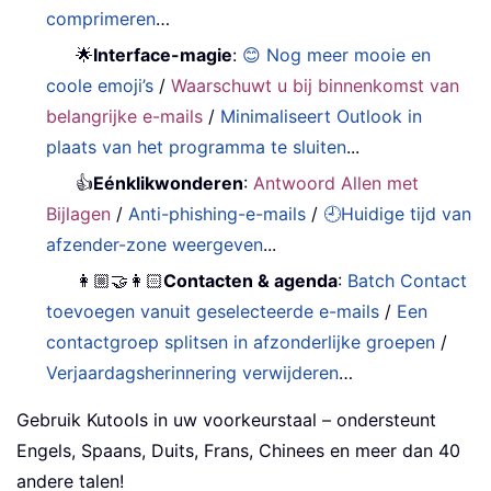
comprimeren
…
🌟
Interface-magie
:
😊 Nog meer mooie en
coole emoji’s
/
Waarschuwt u bij binnenkomst van
belangrijke e-mails
/
Minimaliseert Outlook in
plaats van het programma te sluiten
...
👍
Eénklikwonderen
:
Antwoord Allen met
Bijlagen
/
Anti-phishing-e-mails
/
🕘Huidige tijd van
afzender-zone weergeven
...
👩🏼‍🤝‍👩🏻
Contacten & agenda
:
Batch Contact
toevoegen vanuit geselecteerde e-mails
/
Een
contactgroep splitsen in afzonderlijke groepen
/
Verjaardagsherinnering verwijderen
…
Gebruik Kutools in uw voorkeurstaal – ondersteunt
Engels, Spaans, Duits, Frans, Chinees en meer dan 40
andere talen!