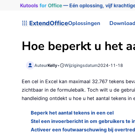
Kutools
for
Office
— Eén oplossing, vijf krachtige
ExtendOffice
Oplossingen
Downloa
Hoe beperkt u het aa
Auteur
Kelly
•
Wijzigingsdatum
2024-11-18
Een cel in Excel kan maximaal 32.767 tekens bevat
zichtbaar in de formulebalk. Toch wilt u de gebru
handleiding ontdekt u hoe u het aantal tekens in 
Beperk het aantal tekens in een cel
Stel een invoerbericht in om gebruikers te 
Activeer een foutwaarschuwing bij overtred