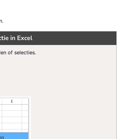
n.
tie in Excel
en of selecties.