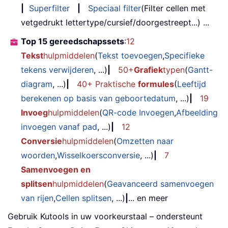
|
Superfilter
|
Speciaal filter
(Filter cellen met
vetgedrukt lettertype/cursief/doorgestreept...) ...
Top 15 gereedschapssets
:
12
Tekst
hulpmiddelen
(
Tekst toevoegen
,
Specifieke
tekens verwijderen
, ...)
|
50+
Grafiek
typen
(
Gantt-
diagram
, ...)
|
40+ Praktische
formules
(
Leeftijd
berekenen op basis van geboortedatum
, ...)
|
19
Invoeg
hulpmiddelen
(
QR-code Invoegen
,
Afbeelding
invoegen vanaf pad
, ...)
|
12
Conversie
hulpmiddelen
(
Omzetten naar
woorden
,
Wisselkoersconversie
, ...)
|
7
Samenvoegen en
splitsen
hulpmiddelen
(
Geavanceerd samenvoegen
van rijen
,
Cellen splitsen
, ...)
|
... en meer
Gebruik Kutools in uw voorkeurstaal – ondersteunt