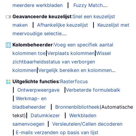
meerdere werkbladen
|
Fuzzy Match
....
Geavanceerde keuzelijst
:
Snel een keuzelijst
maken
|
Afhankelijke keuzelijst
|
Keuzelijst met
meervoudige selectie
....
Kolombeheerder
:
Voeg een specifiek aantal
kolommen toe
|
Verplaats kolommen
|
Wissel
zichtbaarheidsstatus van verborgen
kolommen
|
Vergelijk bereiken en kolommen
...
Uitgelichte functies
:
Rasterfocus
|
Ontwerpweergave
|
Verbeterde formulebalk
|
Werkmap- en
bladbeheerder
|
Bronnenbibliotheek
(Automatische
tekst)
|
Datumkiezer
|
Werkbladen
samenvoegen
|
Versleutelen/Cellen decoderen
|
E-mails verzenden op basis van lijst