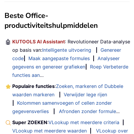
Beste Office-
productiviteitshulpmiddelen
🤖
KUTOOLS AI Assistant
: Revolutioneer Data-analyse
op basis van:
Intelligente uitvoering
|
Genereer
code
|
Maak aangepaste formules
|
Analyseer
gegevens en genereer grafieken
|
Roep Verbeterde
functies aan
…
Populaire functies
:
Zoeken, markeren of Dubbele
waarden markeren
|
Verwijder lege rijen
|
Kolommen samenvoegen of cellen zonder
gegevensverlies
|
Afronden zonder formule
...
Super ZOEKEN
:
VLookup met meerdere criteria
|
VLookup met meerdere waarden
|
VLookup over