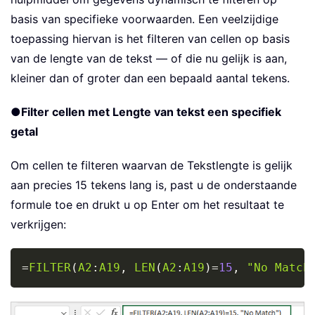
basis van specifieke voorwaarden. Een veelzijdige
toepassing hiervan is het filteren van cellen op basis
van de lengte van de tekst — of die nu gelijk is aan,
kleiner dan of groter dan een bepaald aantal tekens.
●
Filter cellen met Lengte van tekst een specifiek
getal
Om cellen te filteren waarvan de Tekstlengte is gelijk
aan precies 15 tekens lang is, past u de onderstaande
formule toe en drukt u op Enter om het resultaat te
verkrijgen:
Copy
=
FILTER
(
A2
:
A19
,
LEN
(
A2
:
A19
)
=
15
,
"No Match