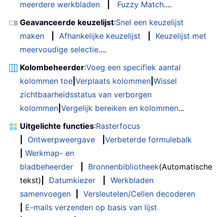
meerdere werkbladen
|
Fuzzy Match
....
Geavanceerde keuzelijst
:
Snel een keuzelijst
maken
|
Afhankelijke keuzelijst
|
Keuzelijst met
meervoudige selectie
....
Kolombeheerder
:
Voeg een specifiek aantal
kolommen toe
|
Verplaats kolommen
|
Wissel
zichtbaarheidsstatus van verborgen
kolommen
|
Vergelijk bereiken en kolommen
...
Uitgelichte functies
:
Rasterfocus
|
Ontwerpweergave
|
Verbeterde formulebalk
|
Werkmap- en
bladbeheerder
|
Bronnenbibliotheek
(Automatische
tekst)
|
Datumkiezer
|
Werkbladen
samenvoegen
|
Versleutelen/Cellen decoderen
|
E-mails verzenden op basis van lijst