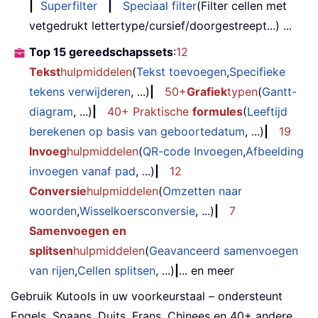
|
Superfilter
|
Speciaal filter
(Filter cellen met
vetgedrukt lettertype/cursief/doorgestreept...) ...
Top 15 gereedschapssets
:
12
Tekst
hulpmiddelen
(
Tekst toevoegen
,
Specifieke
tekens verwijderen
, ...)
|
50+
Grafiek
typen
(
Gantt-
diagram
, ...)
|
40+ Praktische
formules
(
Leeftijd
berekenen op basis van geboortedatum
, ...)
|
19
Invoeg
hulpmiddelen
(
QR-code Invoegen
,
Afbeelding
invoegen vanaf pad
, ...)
|
12
Conversie
hulpmiddelen
(
Omzetten naar
woorden
,
Wisselkoersconversie
, ...)
|
7
Samenvoegen en
splitsen
hulpmiddelen
(
Geavanceerd samenvoegen
van rijen
,
Cellen splitsen
, ...)
|
... en meer
Gebruik Kutools in uw voorkeurstaal – ondersteunt
Engels, Spaans, Duits, Frans, Chinees en 40+ andere