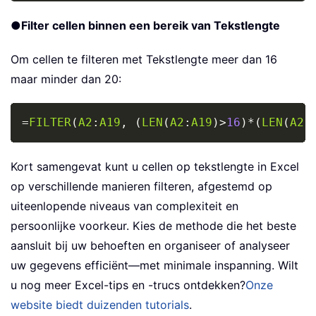
●
Filter cellen binnen een bereik van Tekstlengte
Om cellen te filteren met Tekstlengte meer dan 16
maar minder dan 20:
Copy
=
FILTER
(
A2
:
A19
,
(
LEN
(
A2
:
A19
)
>
16
)
*
(
LEN
(
A2
:
Kort samengevat kunt u cellen op tekstlengte in Excel
op verschillende manieren filteren, afgestemd op
uiteenlopende niveaus van complexiteit en
persoonlijke voorkeur. Kies de methode die het beste
aansluit bij uw behoeften en organiseer of analyseer
uw gegevens efficiënt—met minimale inspanning. Wilt
u nog meer Excel-tips en -trucs ontdekken?
Onze
website biedt duizenden tutorials
.