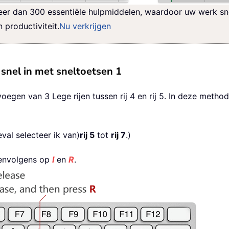
er dan 300 essentiële hulpmiddelen, waardoor uw werk snel
productiviteit.
Nu verkrijgen
snel in met sneltoetsen 1
gen van 3 Lege rijen tussen rij 4 en rij 5. In deze method
geval selecteer ik van)
rij 5
tot
rij 7
.)
eenvolgens op
I
en
R
.