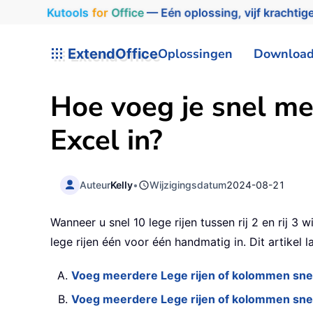
Kutools
for
Office
— Eén oplossing, vijf krachtige
ExtendOffice
Oplossingen
Downloa
Hoe voeg je snel me
Excel in?
Auteur
Kelly
•
Wijzigingsdatum
2024-08-21
Wanneer u snel 10 lege rijen tussen rij 2 en rij 3 
lege rijen één voor één handmatig in. Dit artike
Voeg meerdere Lege rijen of kolommen snel
Voeg meerdere Lege rijen of kolommen snel