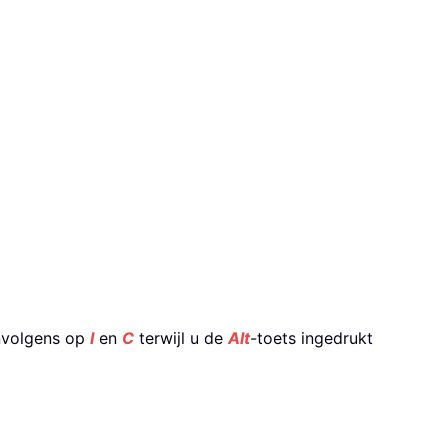
envolgens op
I
en
C
terwijl u de
Alt
-toets ingedrukt