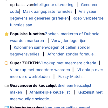
op basis van:
Intelligente uitvoering
|
Genereer
code
|
Maak aangepaste formules
|
Analyseer
gegevens en genereer grafieken
|
Roep Verbeterde
functies aan
…
Populaire functies
:
Zoeken, markeren of Dubbele
waarden markeren
|
Verwijder lege rijen
|
Kolommen samenvoegen of cellen zonder
gegevensverlies
|
Afronden zonder formule
...
Super ZOEKEN
:
VLookup met meerdere criteria
|
VLookup met meerdere waarden
|
VLookup over
meerdere werkbladen
|
Fuzzy Match
....
Geavanceerde keuzelijst
:
Snel een keuzelijst
maken
|
Afhankelijke keuzelijst
|
Keuzelijst met
meervoudige selectie
....
Kolombeheerder
:
Voeg een specifiek aantal