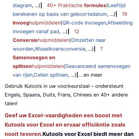
diagram
, ...)
|
40+ Praktische
formules
(
Leeftijd
berekenen op basis van geboortedatum
, ...)
|
19
Invoeg
hulpmiddelen
(
QR-code Invoegen
,
Afbeelding
invoegen vanaf pad
, ...)
|
12
Conversie
hulpmiddelen
(
Omzetten naar
woorden
,
Wisselkoersconversie
, ...)
|
7
Samenvoegen en
splitsen
hulpmiddelen
(
Geavanceerd samenvoegen
van rijen
,
Cellen splitsen
, ...)
|
... en meer
Gebruik Kutools in uw voorkeurstaal – ondersteunt
Engels, Spaans, Duits, Frans, Chinees en 40+ andere
talen!
Geef uw Excel-vaardigheden een boost met
Kutools voor Excel en ervaar efficiëntie zoals
nooit tevoren.
Kutools voor Excel biedt meer dan