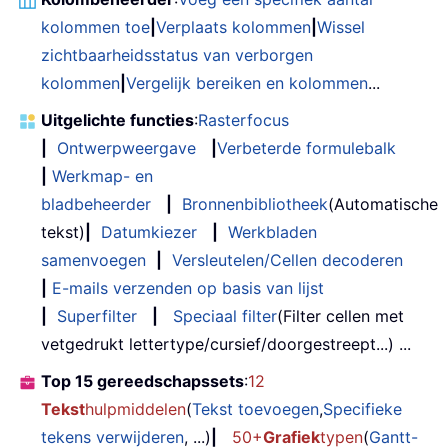
kolommen toe
|
Verplaats kolommen
|
Wissel
zichtbaarheidsstatus van verborgen
kolommen
|
Vergelijk bereiken en kolommen
...
Uitgelichte functies
:
Rasterfocus
|
Ontwerpweergave
|
Verbeterde formulebalk
|
Werkmap- en
bladbeheerder
|
Bronnenbibliotheek
(Automatische
tekst)
|
Datumkiezer
|
Werkbladen
samenvoegen
|
Versleutelen/Cellen decoderen
|
E-mails verzenden op basis van lijst
|
Superfilter
|
Speciaal filter
(Filter cellen met
vetgedrukt lettertype/cursief/doorgestreept...) ...
Top 15 gereedschapssets
:
12
Tekst
hulpmiddelen
(
Tekst toevoegen
,
Specifieke
tekens verwijderen
, ...)
|
50+
Grafiek
typen
(
Gantt-