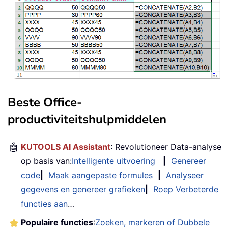
Beste Office-
productiviteitshulpmiddelen
🤖
KUTOOLS AI Assistant
: Revolutioneer Data-analyse
op basis van:
Intelligente uitvoering
|
Genereer
code
|
Maak aangepaste formules
|
Analyseer
gegevens en genereer grafieken
|
Roep Verbeterde
functies aan
…
Populaire functies
:
Zoeken, markeren of Dubbele