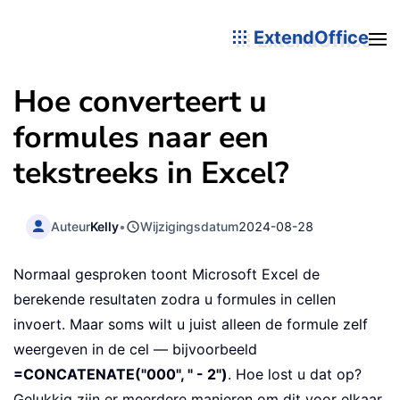
ExtendOffice
Hoe converteert u
formules naar een
tekstreeks in Excel?
Auteur
Kelly
•
Wijzigingsdatum
2024-08-28
Normaal gesproken toont Microsoft Excel de
berekende resultaten zodra u formules in cellen
invoert. Maar soms wilt u juist alleen de formule zelf
weergeven in de cel — bijvoorbeeld
=CONCATENATE("000", " - 2")
. Hoe lost u dat op?
Gelukkig zijn er meerdere manieren om dit voor elkaar