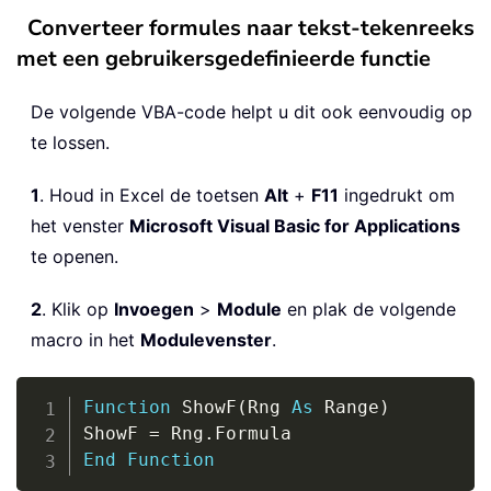
Converteer formules naar tekst-tekenreeks
met een gebruikersgedefinieerde functie
De volgende VBA-code helpt u dit ook eenvoudig op
te lossen.
1
. Houd in Excel de toetsen
Alt
+
F11
ingedrukt om
het venster
Microsoft Visual Basic for Applications
te openen.
2
. Klik op
Invoegen
>
Module
en plak de volgende
macro in het
Modulevenster
.
Copy
Function
 ShowF
(
Rng 
As
 Range
)
ShowF 
=
 Rng
.
End
Function