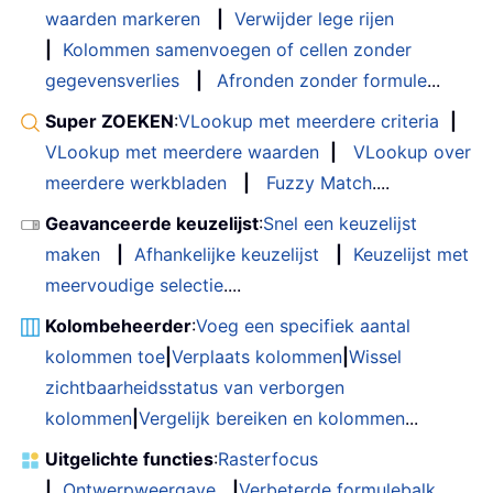
waarden markeren
|
Verwijder lege rijen
|
Kolommen samenvoegen of cellen zonder
gegevensverlies
|
Afronden zonder formule
...
Super ZOEKEN
:
VLookup met meerdere criteria
|
VLookup met meerdere waarden
|
VLookup over
meerdere werkbladen
|
Fuzzy Match
....
Geavanceerde keuzelijst
:
Snel een keuzelijst
maken
|
Afhankelijke keuzelijst
|
Keuzelijst met
meervoudige selectie
....
Kolombeheerder
:
Voeg een specifiek aantal
kolommen toe
|
Verplaats kolommen
|
Wissel
zichtbaarheidsstatus van verborgen
kolommen
|
Vergelijk bereiken en kolommen
...
Uitgelichte functies
:
Rasterfocus
|
Ontwerpweergave
|
Verbeterde formulebalk