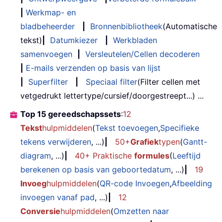
|
Werkmap- en
bladbeheerder
|
Bronnenbibliotheek
(Automatische
tekst)
|
Datumkiezer
|
Werkbladen
samenvoegen
|
Versleutelen/Cellen decoderen
|
E-mails verzenden op basis van lijst
|
Superfilter
|
Speciaal filter
(Filter cellen met
vetgedrukt lettertype/cursief/doorgestreept...) ...
Top 15 gereedschapssets
:
12
Tekst
hulpmiddelen
(
Tekst toevoegen
,
Specifieke
tekens verwijderen
, ...)
|
50+
Grafiek
typen
(
Gantt-
diagram
, ...)
|
40+ Praktische
formules
(
Leeftijd
berekenen op basis van geboortedatum
, ...)
|
19
Invoeg
hulpmiddelen
(
QR-code Invoegen
,
Afbeelding
invoegen vanaf pad
, ...)
|
12
Conversie
hulpmiddelen
(
Omzetten naar