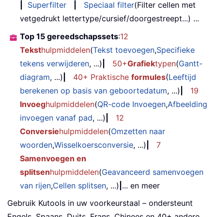
|
Superfilter
|
Speciaal filter
(Filter cellen met
vetgedrukt lettertype/cursief/doorgestreept...) ...
Top 15 gereedschapssets
:
12
Tekst
hulpmiddelen
(
Tekst toevoegen
,
Specifieke
tekens verwijderen
, ...)
|
50+
Grafiek
typen
(
Gantt-
diagram
, ...)
|
40+ Praktische
formules
(
Leeftijd
berekenen op basis van geboortedatum
, ...)
|
19
Invoeg
hulpmiddelen
(
QR-code Invoegen
,
Afbeelding
invoegen vanaf pad
, ...)
|
12
Conversie
hulpmiddelen
(
Omzetten naar
woorden
,
Wisselkoersconversie
, ...)
|
7
Samenvoegen en
splitsen
hulpmiddelen
(
Geavanceerd samenvoegen
van rijen
,
Cellen splitsen
, ...)
|
... en meer
Gebruik Kutools in uw voorkeurstaal – ondersteunt
Engels, Spaans, Duits, Frans, Chinees en 40+ andere