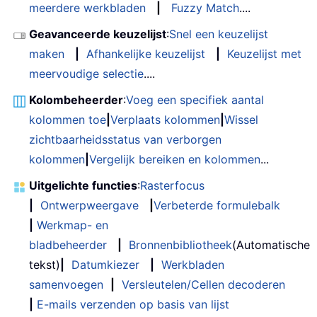
meerdere werkbladen
|
Fuzzy Match
....
Geavanceerde keuzelijst
:
Snel een keuzelijst
maken
|
Afhankelijke keuzelijst
|
Keuzelijst met
meervoudige selectie
....
Kolombeheerder
:
Voeg een specifiek aantal
kolommen toe
|
Verplaats kolommen
|
Wissel
zichtbaarheidsstatus van verborgen
kolommen
|
Vergelijk bereiken en kolommen
...
Uitgelichte functies
:
Rasterfocus
|
Ontwerpweergave
|
Verbeterde formulebalk
|
Werkmap- en
bladbeheerder
|
Bronnenbibliotheek
(Automatische
tekst)
|
Datumkiezer
|
Werkbladen
samenvoegen
|
Versleutelen/Cellen decoderen
|
E-mails verzenden op basis van lijst