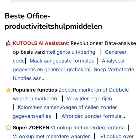
Beste Office-
productiviteitshulpmiddelen
🤖
KUTOOLS AI Assistant
: Revolutioneer Data-analyse
op basis van:
Intelligente uitvoering
|
Genereer
code
|
Maak aangepaste formules
|
Analyseer
gegevens en genereer grafieken
|
Roep Verbeterde
functies aan
…
Populaire functies
:
Zoeken, markeren of Dubbele
waarden markeren
|
Verwijder lege rijen
|
Kolommen samenvoegen of cellen zonder
gegevensverlies
|
Afronden zonder formule
...
Super ZOEKEN
:
VLookup met meerdere criteria
|
VLookup met meerdere waarden
|
VLookup over