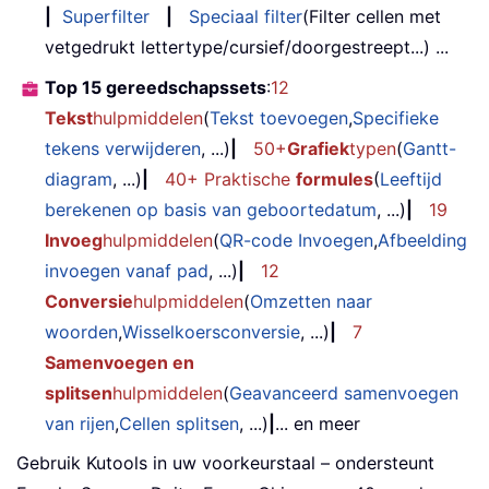
|
Superfilter
|
Speciaal filter
(Filter cellen met
vetgedrukt lettertype/cursief/doorgestreept...) ...
Top 15 gereedschapssets
:
12
Tekst
hulpmiddelen
(
Tekst toevoegen
,
Specifieke
tekens verwijderen
, ...)
|
50+
Grafiek
typen
(
Gantt-
diagram
, ...)
|
40+ Praktische
formules
(
Leeftijd
berekenen op basis van geboortedatum
, ...)
|
19
Invoeg
hulpmiddelen
(
QR-code Invoegen
,
Afbeelding
invoegen vanaf pad
, ...)
|
12
Conversie
hulpmiddelen
(
Omzetten naar
woorden
,
Wisselkoersconversie
, ...)
|
7
Samenvoegen en
splitsen
hulpmiddelen
(
Geavanceerd samenvoegen
van rijen
,
Cellen splitsen
, ...)
|
... en meer
Gebruik Kutools in uw voorkeurstaal – ondersteunt