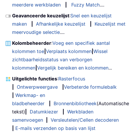
meerdere werkbladen
|
Fuzzy Match
....
Geavanceerde keuzelijst
:
Snel een keuzelijst
maken
|
Afhankelijke keuzelijst
|
Keuzelijst met
meervoudige selectie
....
Kolombeheerder
:
Voeg een specifiek aantal
kolommen toe
|
Verplaats kolommen
|
Wissel
zichtbaarheidsstatus van verborgen
kolommen
|
Vergelijk bereiken en kolommen
...
Uitgelichte functies
:
Rasterfocus
|
Ontwerpweergave
|
Verbeterde formulebalk
|
Werkmap- en
bladbeheerder
|
Bronnenbibliotheek
(Automatische
tekst)
|
Datumkiezer
|
Werkbladen
samenvoegen
|
Versleutelen/Cellen decoderen
|
E-mails verzenden op basis van lijst