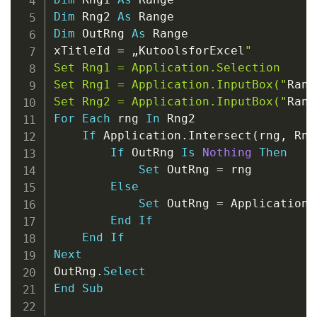
Dim
 Rng2 
As
Dim
 OutRng 
As
 Range

xTitleId 
=
 „KutoolsforExcel
"

Set Rng1 = Application.Selection

Set Rng1 = Application.InputBox("
Rang
Set Rng2 = Application.InputBox("
Rang
For
Each
 rng 
In
 Rng2

If
 Application
.
Intersect
(
rng
,
 Rng
If
 OutRng 
Is
Nothing
Then
Set
 OutRng 
=
 rng

Else
Set
 OutRng 
=
 Application
.
End
If
End
If
Next
OutRng
.
Select
End
Sub