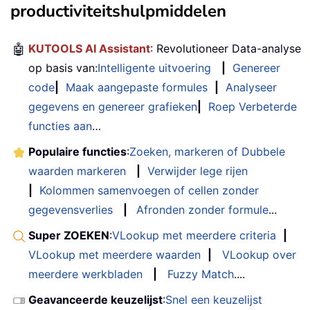
productiviteitshulpmiddelen
🤖
KUTOOLS AI Assistant
: Revolutioneer Data-analyse
op basis van:
Intelligente uitvoering
|
Genereer
code
|
Maak aangepaste formules
|
Analyseer
gegevens en genereer grafieken
|
Roep Verbeterde
functies aan
…
Populaire functies
:
Zoeken, markeren of Dubbele
waarden markeren
|
Verwijder lege rijen
|
Kolommen samenvoegen of cellen zonder
gegevensverlies
|
Afronden zonder formule
...
Super ZOEKEN
:
VLookup met meerdere criteria
|
VLookup met meerdere waarden
|
VLookup over
meerdere werkbladen
|
Fuzzy Match
....
Geavanceerde keuzelijst
:
Snel een keuzelijst