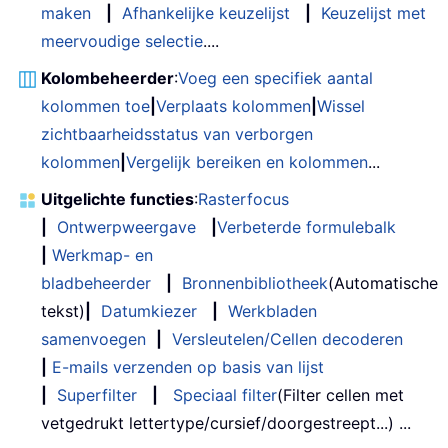
maken
|
Afhankelijke keuzelijst
|
Keuzelijst met
meervoudige selectie
....
Kolombeheerder
:
Voeg een specifiek aantal
kolommen toe
|
Verplaats kolommen
|
Wissel
zichtbaarheidsstatus van verborgen
kolommen
|
Vergelijk bereiken en kolommen
...
Uitgelichte functies
:
Rasterfocus
|
Ontwerpweergave
|
Verbeterde formulebalk
|
Werkmap- en
bladbeheerder
|
Bronnenbibliotheek
(Automatische
tekst)
|
Datumkiezer
|
Werkbladen
samenvoegen
|
Versleutelen/Cellen decoderen
|
E-mails verzenden op basis van lijst
|
Superfilter
|
Speciaal filter
(Filter cellen met
vetgedrukt lettertype/cursief/doorgestreept...) ...