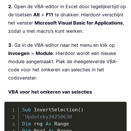
2.
Open de VBA-editor in Excel door tegelijkertijd op
de toetsen
Alt
+
F11
te drukken. Hierdoor verschijnt
het venster
Microsoft Visual Basic for Applications
,
zodat u met macro’s kunt werken.
3.
Ga in de VBA-editor naar het menu en klik op
Invoegen
>
Module
. Hierdoor wordt een nieuwe
module aangemaakt. Plak de meegeleverde VBA-
code voor het omkeren van selecties in het
codovenster:
VBA voor het omkeren van selecties
Copy
Sub
 InvertSelection
(
)
'Updateby20250630
Dim
 rng 
As
Dim
 Rng1 
As