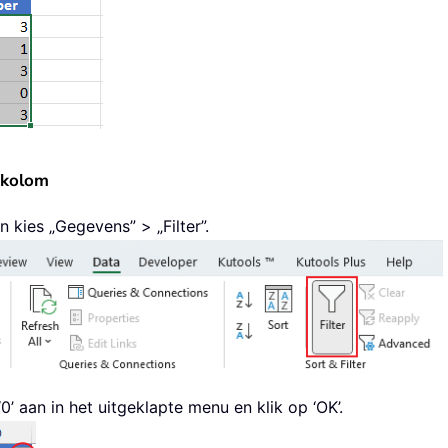
lpkolom
n kies „Gegevens” > „Filter”.
 ‘0’ aan in het uitgeklapte menu en klik op ‘OK’.