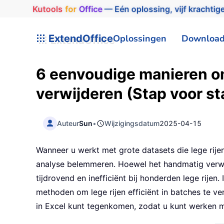
Kutools
for
Office
— Eén oplossing, vijf krachtige
ExtendOffice
Oplossingen
Downloa
6 eenvoudige manieren om 
verwijderen (Stap voor st
Auteur
Sun
•
Wijzigingsdatum
2025-04-15
Wanneer u werkt met grote datasets die lege rije
analyse belemmeren. Hoewel het handmatig verwijd
tijdrovend en inefficiënt bij honderden lege rijen
methoden om lege rijen efficiënt in batches te ve
in Excel kunt tegenkomen, zodat u kunt werken 