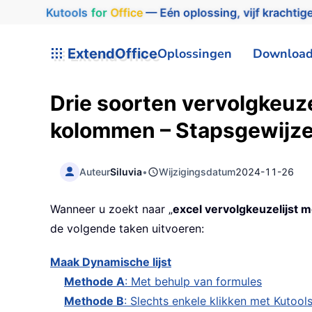
Kutools
for
Office
— Eén oplossing, vijf krachtige
ExtendOffice
Oplossingen
Downloa
Drie soorten vervolgkeuz
kolommen – Stapsgewijze
Auteur
Siluvia
•
Wijzigingsdatum
2024-11-26
Wanneer u zoekt naar „
excel vervolgkeuzelijst
de volgende taken uitvoeren:
Maak Dynamische lijst
Methode A
: Met behulp van formules
Methode B
: Slechts enkele klikken met Kutool