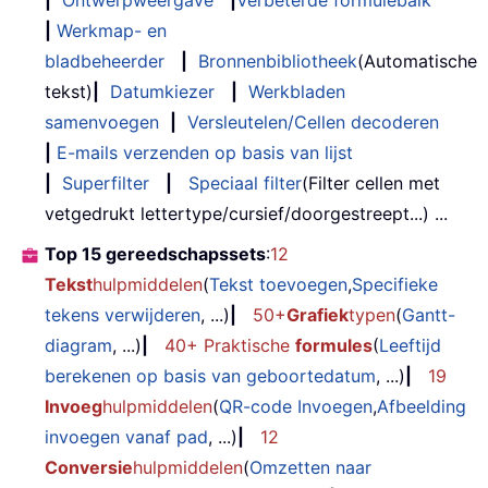
|
Ontwerpweergave
|
Verbeterde formulebalk
|
Werkmap- en
bladbeheerder
|
Bronnenbibliotheek
(Automatische
tekst)
|
Datumkiezer
|
Werkbladen
samenvoegen
|
Versleutelen/Cellen decoderen
|
E-mails verzenden op basis van lijst
|
Superfilter
|
Speciaal filter
(Filter cellen met
vetgedrukt lettertype/cursief/doorgestreept...) ...
Top 15 gereedschapssets
:
12
Tekst
hulpmiddelen
(
Tekst toevoegen
,
Specifieke
tekens verwijderen
, ...)
|
50+
Grafiek
typen
(
Gantt-
diagram
, ...)
|
40+ Praktische
formules
(
Leeftijd
berekenen op basis van geboortedatum
, ...)
|
19
Invoeg
hulpmiddelen
(
QR-code Invoegen
,
Afbeelding
invoegen vanaf pad
, ...)
|
12
Conversie
hulpmiddelen
(
Omzetten naar