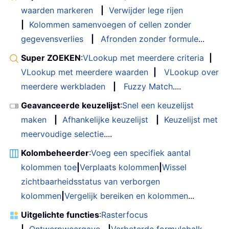
waarden markeren
|
Verwijder lege rijen
|
Kolommen samenvoegen of cellen zonder
gegevensverlies
|
Afronden zonder formule
...
Super ZOEKEN
:
VLookup met meerdere criteria
|
VLookup met meerdere waarden
|
VLookup over
meerdere werkbladen
|
Fuzzy Match
....
Geavanceerde keuzelijst
:
Snel een keuzelijst
maken
|
Afhankelijke keuzelijst
|
Keuzelijst met
meervoudige selectie
....
Kolombeheerder
:
Voeg een specifiek aantal
kolommen toe
|
Verplaats kolommen
|
Wissel
zichtbaarheidsstatus van verborgen
kolommen
|
Vergelijk bereiken en kolommen
...
Uitgelichte functies
:
Rasterfocus