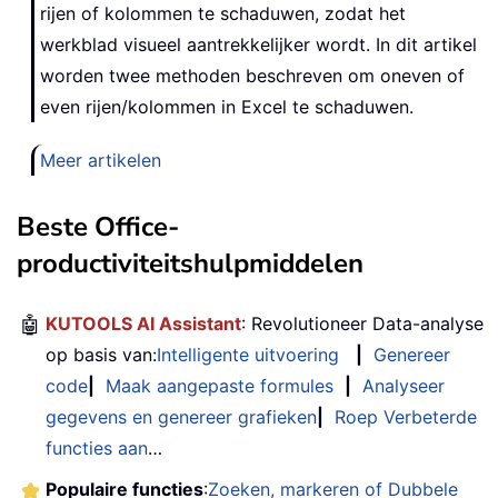
rijen of kolommen te schaduwen, zodat het
werkblad visueel aantrekkelijker wordt. In dit artikel
worden twee methoden beschreven om oneven of
even rijen/kolommen in Excel te schaduwen.
Meer artikelen
Beste Office-
productiviteitshulpmiddelen
🤖
KUTOOLS AI Assistant
: Revolutioneer Data-analyse
op basis van:
Intelligente uitvoering
|
Genereer
code
|
Maak aangepaste formules
|
Analyseer
gegevens en genereer grafieken
|
Roep Verbeterde
functies aan
…
Populaire functies
:
Zoeken, markeren of Dubbele