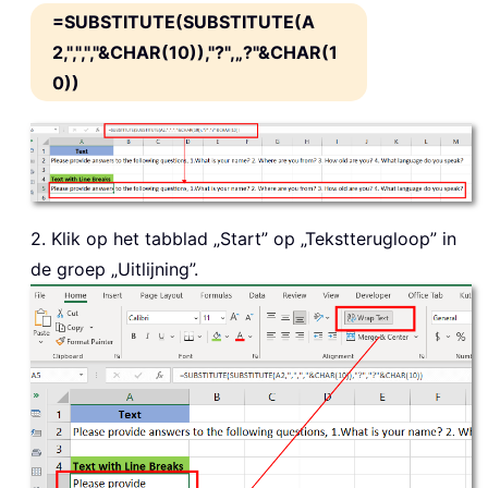
=SUBSTITUTE(SUBSTITUTE(A
2,",",","&CHAR(10)),"?",„?"&CHAR(1
0))
2. Klik op het tabblad „Start” op „Tekstterugloop” in
de groep „Uitlijning”.