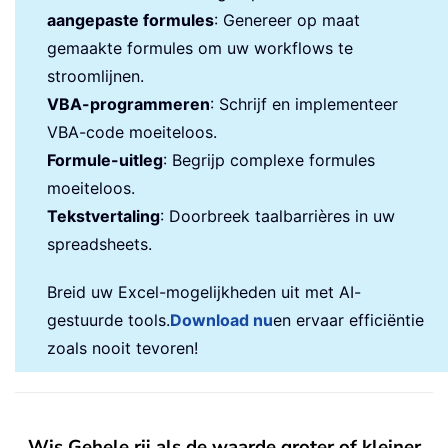
aangepaste formules
: Genereer op maat
gemaakte formules om uw workflows te
stroomlijnen.
VBA-programmeren
: Schrijf en implementeer
VBA-code moeiteloos.
Formule-uitleg
: Begrijp complexe formules
moeiteloos.
Tekstvertaling
: Doorbreek taalbarrières in uw
spreadsheets.
Breid uw Excel-mogelijkheden uit met AI-
gestuurde tools.
Download nu
en ervaar efficiëntie
zoals nooit tevoren!
Wis Gehele rij als de waarde groter of kleiner