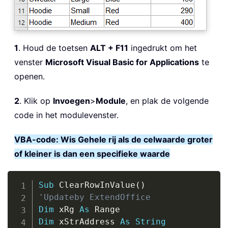
1
. Houd de toetsen
ALT + F11
ingedrukt om het
venster
Microsoft Visual Basic for Applications
te
openen.
2
. Klik op
Invoegen
>
Module
, en plak de volgende
code in het modulevenster.
VBA-code: Wis Gehele rij als de celwaarde groter
of kleiner is dan een specifieke waarde
Copy
Sub
 ClearRowInValue
(
)
'Updateby ExtendOffice
Dim
 xRg 
As
Dim
 xStrAddress 
As
String