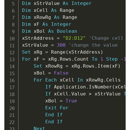
Dim
 xStrValue 
As
Integer
Dim
 xCell 
As
Dim
 xRowRg 
As
Dim
 xF 
As
Integer
Dim
 xBol 
As
Boolean
xStrAddress 
=
"D2:D12"
'Change cell r
xStrValue 
=
300
'change the value
Set
 xRg 
=
 Range
(
xStrAddress
)
For
 xF 
=
 xRg
.
Rows
.
Count 
To
1
Step
-
1
Set
 xRowRg 
=
 xRg
.
Rows
.
Item
(
xF
)
    xBol 
=
False
For
Each
 xCell 
In
 xRowRg
.
Cells

If
 Application
.
IsNumber
(
xCell
If
 xCell
.
Value 
>
 xStrValue 
Th
        xBol 
=
True
Exit
For
End
If
End
If
Next