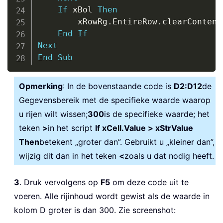
If
 xBol 
Then
        xRowRg
.
EntireRow
.
clearContents
End
If
Next
End
Sub
Opmerking
: In de bovenstaande code is
D2:D12
de
Gegevensbereik met de specifieke waarde waarop
u rijen wilt wissen;
300
is de specifieke waarde; het
teken
>
in het script
If xCell.Value > xStrValue
Then
betekent „groter dan”. Gebruikt u „kleiner dan”,
wijzig dit dan in het teken
<
zoals u dat nodig heeft.
3
. Druk vervolgens op
F5
om deze code uit te
voeren. Alle rijinhoud wordt gewist als de waarde in
kolom D groter is dan 300. Zie screenshot: