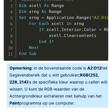
Dim
 xcell 
As
Dim
 xrng 
As
Set
 xrng 
=
 Application
.
Range
(
"A2:D12"
For
Each
 xcell 
In
 xrng

If
 xcell
.
Interior
.
Color 
=
 RGB
            xcell
.
Clearcontents

End
If
Next
End
Sub
Opmerking
: In de bovenstaande code is
A2:D12
het
Gegevensbereik dat u wilt gebruiken;
RGB(252,
228, 214)
is de specifieke kleur waarop u cellen wilt
wissen. U kunt de RGB-waarden van de
Achtergrondkleur extraheren met behulp van het
Paint
programma op uw computer.