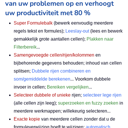
van uw problemen op en verhoogt
uw productiviteit met 80 %
Super Formulebalk
(bewerk eenvoudig meerdere
regels tekst en formules);
Leeslay-out
(lees en bewerk
gemakkelijk grote aantallen cellen);
Plakken naar
Filterbereik
...
Samengevoegde cellen/rijen/kolommen
en
bijbehorende gegevens behouden; inhoud van cellen
splitsen;
Dubbele rijen combineren en
som/gemiddelde berekenen
... Voorkom dubbele
invoer in cellen;
Bereiken vergelijken
...
Selecteer dubbele of unieke
rijen;
selecteer lege rijen
(alle cellen zijn leeg);
superzoeken en fuzzy zoeken
in
meerdere werkmappen; willekeurig selecteren...
Exacte kopie
van meerdere cellen zonder dat u de
formuleverwijzing hoeft te wijzigen;
automatisch