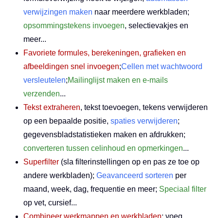
verwijzingen maken
naar meerdere werkbladen;
opsommingstekens invoegen
, selectievakjes en
meer...
Favoriete formules, berekeningen, grafieken en
afbeeldingen snel invoegen
;
Cellen met wachtwoord
versleutelen
;
Mailinglijst maken en e-mails
verzenden
...
Tekst extraheren
, tekst toevoegen, tekens verwijderen
op een bepaalde positie,
spaties verwijderen
;
gegevensbladstatistieken maken en afdrukken;
converteren tussen celinhoud en opmerkingen
...
Superfilter
(sla filterinstellingen op en pas ze toe op
andere werkbladen);
Geavanceerd sorteren
per
maand, week, dag, frequentie en meer;
Speciaal filter
op vet, cursief...
Combineer werkmappen en werkbladen
; voeg