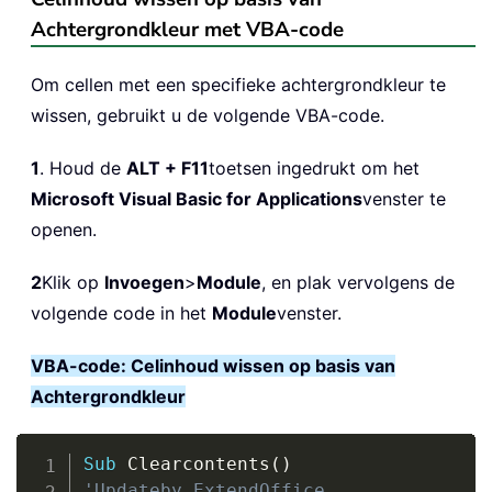
Achtergrondkleur met VBA-code
Om cellen met een specifieke achtergrondkleur te
wissen, gebruikt u de volgende VBA-code.
1
. Houd de
ALT + F11
toetsen ingedrukt om het
Microsoft Visual Basic for Applications
venster te
openen.
2
Klik op
Invoegen
>
Module
, en plak vervolgens de
volgende code in het
Module
venster.
VBA-code: Celinhoud wissen op basis van
Achtergrondkleur
Copy
Sub
 Clearcontents
(
)
'Updateby ExtendOffice