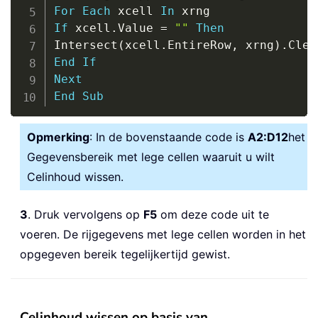
For
Each
 xcell 
In
If
 xcell
.
Value 
=
""
Then
Intersect
(
xcell
.
EntireRow
,
 xrng
)
.
End
If
Next
End
Sub
Opmerking
: In de bovenstaande code is
A2:D12
het
Gegevensbereik met lege cellen waaruit u wilt
Celinhoud wissen.
3
. Druk vervolgens op
F5
om deze code uit te
voeren. De rijgegevens met lege cellen worden in het
opgegeven bereik tegelijkertijd gewist.
Celinhoud wissen op basis van