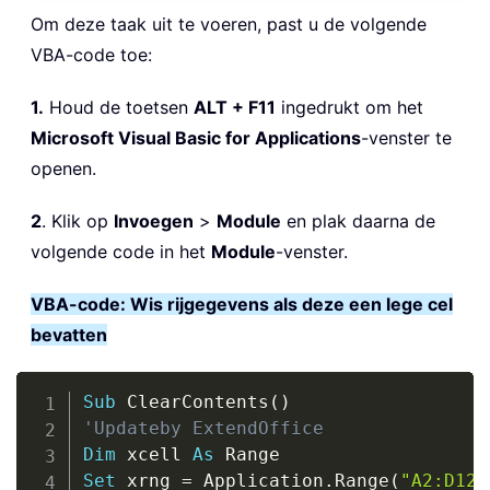
Om deze taak uit te voeren, past u de volgende
VBA-code toe:
1.
Houd de toetsen
ALT + F11
ingedrukt om het
Microsoft Visual Basic for Applications
-venster te
openen.
2
. Klik op
Invoegen
>
Module
en plak daarna de
volgende code in het
Module
-venster.
VBA-code: Wis rijgegevens als deze een lege cel
bevatten
Copy
Sub
 ClearContents
(
)
'Updateby ExtendOffice
Dim
 xcell 
As
Set
 xrng 
=
 Application
.
Range
(
"A2:D12"