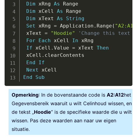
Dim
 xRng 
As
 Range

Dim
 xCell 
As
 Range

Dim
 xText 
As
String
Set
 xRng 
=
 Application
.
Range
(
"A2:A12
 xText 
=
"Hoodie"
'Change this text t
For
Each
 xCell 
In
 xRng

If
 xCell
.
Value 
=
 xText 
Then
 xCell
.
clearContents

End
If
Next
End
Sub
Opmerking
: In de bovenstaande code is
A2:A12
het
Gegevensbereik waaruit u wilt Celinhoud wissen, en
de tekst „
Hoodie
” is de specifieke waarde die u wilt
wissen. Pas deze waarden aan naar uw eigen
situatie.