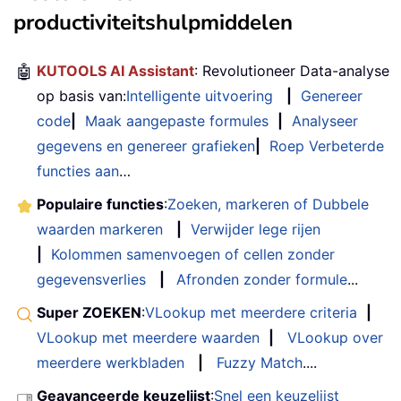
productiviteitshulpmiddelen
🤖
KUTOOLS AI Assistant
: Revolutioneer Data-analyse
op basis van:
Intelligente uitvoering
|
Genereer
code
|
Maak aangepaste formules
|
Analyseer
gegevens en genereer grafieken
|
Roep Verbeterde
functies aan
…
Populaire functies
:
Zoeken, markeren of Dubbele
waarden markeren
|
Verwijder lege rijen
|
Kolommen samenvoegen of cellen zonder
gegevensverlies
|
Afronden zonder formule
...
Super ZOEKEN
:
VLookup met meerdere criteria
|
VLookup met meerdere waarden
|
VLookup over
meerdere werkbladen
|
Fuzzy Match
....
Geavanceerde keuzelijst
:
Snel een keuzelijst