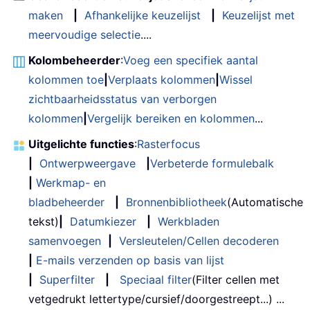
maken
|
Afhankelijke keuzelijst
|
Keuzelijst met
meervoudige selectie
....
Kolombeheerder
:
Voeg een specifiek aantal
kolommen toe
|
Verplaats kolommen
|
Wissel
zichtbaarheidsstatus van verborgen
kolommen
|
Vergelijk bereiken en kolommen
...
Uitgelichte functies
:
Rasterfocus
|
Ontwerpweergave
|
Verbeterde formulebalk
|
Werkmap- en
bladbeheerder
|
Bronnenbibliotheek
(Automatische
tekst)
|
Datumkiezer
|
Werkbladen
samenvoegen
|
Versleutelen/Cellen decoderen
|
E-mails verzenden op basis van lijst
|
Superfilter
|
Speciaal filter
(Filter cellen met
vetgedrukt lettertype/cursief/doorgestreept...) ...