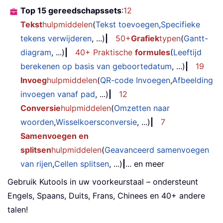
Top 15 gereedschapssets
:
12
Tekst
hulpmiddelen
(
Tekst toevoegen
,
Specifieke
tekens verwijderen
, ...)
|
50+
Grafiek
typen
(
Gantt-
diagram
, ...)
|
40+ Praktische
formules
(
Leeftijd
berekenen op basis van geboortedatum
, ...)
|
19
Invoeg
hulpmiddelen
(
QR-code Invoegen
,
Afbeelding
invoegen vanaf pad
, ...)
|
12
Conversie
hulpmiddelen
(
Omzetten naar
woorden
,
Wisselkoersconversie
, ...)
|
7
Samenvoegen en
splitsen
hulpmiddelen
(
Geavanceerd samenvoegen
van rijen
,
Cellen splitsen
, ...)
|
... en meer
Gebruik Kutools in uw voorkeurstaal – ondersteunt
Engels, Spaans, Duits, Frans, Chinees en 40+ andere
talen!