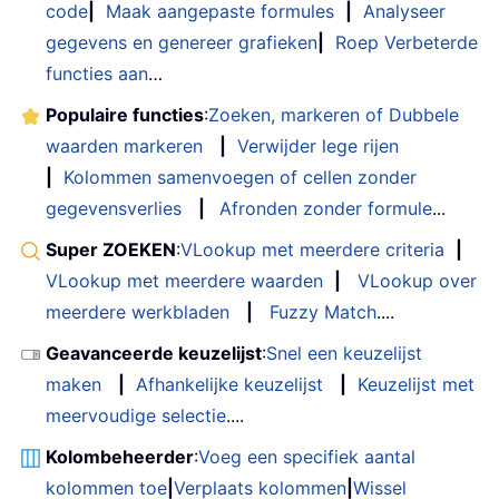
code
|
Maak aangepaste formules
|
Analyseer
gegevens en genereer grafieken
|
Roep Verbeterde
functies aan
…
Populaire functies
:
Zoeken, markeren of Dubbele
waarden markeren
|
Verwijder lege rijen
|
Kolommen samenvoegen of cellen zonder
gegevensverlies
|
Afronden zonder formule
...
Super ZOEKEN
:
VLookup met meerdere criteria
|
VLookup met meerdere waarden
|
VLookup over
meerdere werkbladen
|
Fuzzy Match
....
Geavanceerde keuzelijst
:
Snel een keuzelijst
maken
|
Afhankelijke keuzelijst
|
Keuzelijst met
meervoudige selectie
....
Kolombeheerder
:
Voeg een specifiek aantal
kolommen toe
|
Verplaats kolommen
|
Wissel