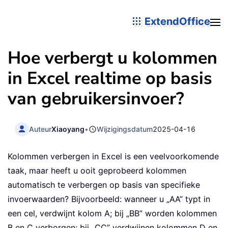
ExtendOffice
Hoe verbergt u kolommen
in Excel realtime op basis
van gebruikersinvoer?
Auteur
Xiaoyang
•
Wijzigingsdatum
2025-04-16
Kolommen verbergen in Excel is een veelvoorkomende
taak, maar heeft u ooit geprobeerd kolommen
automatisch te verbergen op basis van specifieke
invoerwaarden? Bijvoorbeeld: wanneer u „AA” typt in
een cel, verdwijnt kolom A; bij „BB” worden kolommen
B en C verborgen; bij „CC” verdwijnen kolommen D en