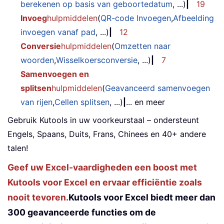
berekenen op basis van geboortedatum
, ...)
|
19
Invoeg
hulpmiddelen
(
QR-code Invoegen
,
Afbeelding
invoegen vanaf pad
, ...)
|
12
Conversie
hulpmiddelen
(
Omzetten naar
woorden
,
Wisselkoersconversie
, ...)
|
7
Samenvoegen en
splitsen
hulpmiddelen
(
Geavanceerd samenvoegen
van rijen
,
Cellen splitsen
, ...)
|
... en meer
Gebruik Kutools in uw voorkeurstaal – ondersteunt
Engels, Spaans, Duits, Frans, Chinees en 40+ andere
talen!
Geef uw Excel-vaardigheden een boost met
Kutools voor Excel en ervaar efficiëntie zoals
nooit tevoren.
Kutools voor Excel biedt meer dan
300 geavanceerde functies om de