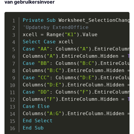
van gebruikersinvoer
Copy
Private
Sub
 Worksheet_SelectionChange
'Updateby ExtendOffice
xcell 
=
 Range
(
"K1"
)
.
Select
Case
Case
"AA"
:
 Columns
(
"A"
)
.
EntireColumn
.
Columns
(
"A"
)
.
EntireColumn
.
Hidden 
=
Tr
Case
"BB"
:
 Columns
(
"B:C"
)
.
EntireColum
Columns
(
"B:C"
)
.
EntireColumn
.
Hidden 
=
Case
"CC"
:
 Columns
(
"D:E"
)
.
EntireColum
Columns
(
"D:E"
)
.
EntireColumn
.
Hidden 
=
Case
"DD"
:
 Columns
(
"F"
)
.
EntireColumn
.
Columns
(
"F"
)
.
EntireColumn
.
Hidden 
=
Tr
Case
Else
Columns
(
"A:G"
)
.
EntireColumn
.
Hidden 
=
End
Select
End
Sub