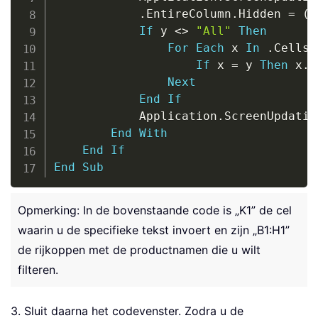
.
EntireColumn
.
Hidden 
=
(
y
If
 y 
<
>
"All"
Then
For
Each
 x 
In
.
Cells

If
 x 
=
 y 
Then
 x
.
E
Next
End
If
            Application
.
ScreenUpdatin
End
With
End
If
End
Sub
Opmerking: In de bovenstaande code is „K1” de cel
waarin u de specifieke tekst invoert en zijn „B1:H1”
de rijkoppen met de productnamen die u wilt
filteren.
3. Sluit daarna het codevenster. Zodra u de