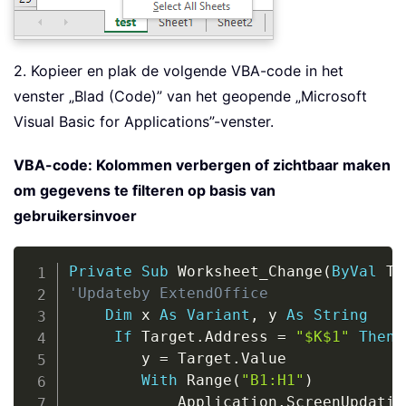
2. Kopieer en plak de volgende VBA-code in het
venster „Blad (Code)” van het geopende „Microsoft
Visual Basic for Applications”-venster.
VBA-code: Kolommen verbergen of zichtbaar maken
om gegevens te filteren op basis van
gebruikersinvoer
Copy
Private
Sub
 Worksheet_Change
(
ByVal
 Ta
'Updateby ExtendOffice
Dim
 x 
As
Variant
,
 y 
As
String
If
 Target
.
Address 
=
"$K$1"
Then
        y 
=
 Target
.
Value

With
 Range
(
"B1:H1"
)
            Application
.
ScreenUpdatin