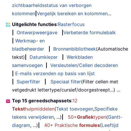
zichtbaarheidsstatus van verborgen
kolommen
|
Vergelijk bereiken en kolommen
...
Uitgelichte functies
:
Rasterfocus
|
Ontwerpweergave
|
Verbeterde formulebalk
|
Werkmap- en
bladbeheerder
|
Bronnenbibliotheek
(Automatische
tekst)
|
Datumkiezer
|
Werkbladen
samenvoegen
|
Versleutelen/Cellen decoderen
|
E-mails verzenden op basis van lijst
|
Superfilter
|
Speciaal filter
(Filter cellen met
vetgedrukt lettertype/cursief/doorgestreept...) ...
Top 15 gereedschapssets
:
12
Tekst
hulpmiddelen
(
Tekst toevoegen
,
Specifieke
tekens verwijderen
, ...)
|
50+
Grafiek
typen
(
Gantt-
diagram
, ...)
|
40+ Praktische
formules
(
Leeftijd