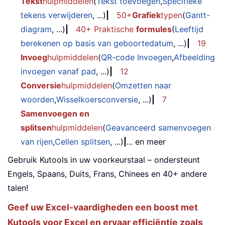
Tekst
hulpmiddelen
(
Tekst toevoegen
,
Specifieke
tekens verwijderen
, ...)
|
50+
Grafiek
typen
(
Gantt-
diagram
, ...)
|
40+ Praktische
formules
(
Leeftijd
berekenen op basis van geboortedatum
, ...)
|
19
Invoeg
hulpmiddelen
(
QR-code Invoegen
,
Afbeelding
invoegen vanaf pad
, ...)
|
12
Conversie
hulpmiddelen
(
Omzetten naar
woorden
,
Wisselkoersconversie
, ...)
|
7
Samenvoegen en
splitsen
hulpmiddelen
(
Geavanceerd samenvoegen
van rijen
,
Cellen splitsen
, ...)
|
... en meer
Gebruik Kutools in uw voorkeurstaal – ondersteunt
Engels, Spaans, Duits, Frans, Chinees en 40+ andere
talen!
Geef uw Excel-vaardigheden een boost met
Kutools voor Excel en ervaar efficiëntie zoals