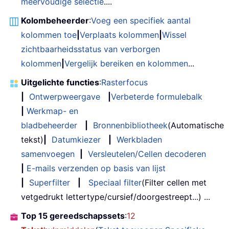
meervoudige selectie
....
Kolombeheerder
:
Voeg een specifiek aantal
kolommen toe
|
Verplaats kolommen
|
Wissel
zichtbaarheidsstatus van verborgen
kolommen
|
Vergelijk bereiken en kolommen
...
Uitgelichte functies
:
Rasterfocus
|
Ontwerpweergave
|
Verbeterde formulebalk
|
Werkmap- en
bladbeheerder
|
Bronnenbibliotheek
(Automatische
tekst)
|
Datumkiezer
|
Werkbladen
samenvoegen
|
Versleutelen/Cellen decoderen
|
E-mails verzenden op basis van lijst
|
Superfilter
|
Speciaal filter
(Filter cellen met
vetgedrukt lettertype/cursief/doorgestreept...) ...
Top 15 gereedschapssets
:
12