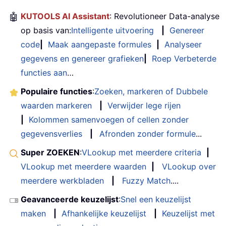
🤖
KUTOOLS AI Assistant
: Revolutioneer Data-analyse
op basis van:
Intelligente uitvoering
|
Genereer
code
|
Maak aangepaste formules
|
Analyseer
gegevens en genereer grafieken
|
Roep Verbeterde
functies aan
…
Populaire functies
:
Zoeken, markeren of Dubbele
waarden markeren
|
Verwijder lege rijen
|
Kolommen samenvoegen of cellen zonder
gegevensverlies
|
Afronden zonder formule
...
Super ZOEKEN
:
VLookup met meerdere criteria
|
VLookup met meerdere waarden
|
VLookup over
meerdere werkbladen
|
Fuzzy Match
....
Geavanceerde keuzelijst
:
Snel een keuzelijst
maken
|
Afhankelijke keuzelijst
|
Keuzelijst met