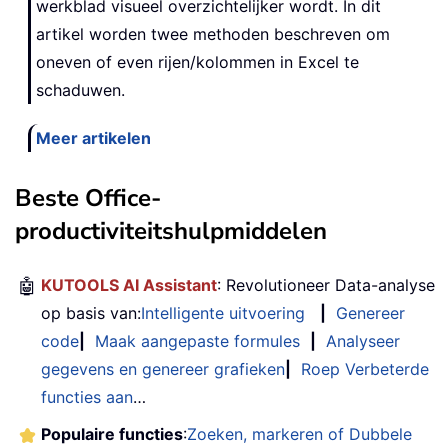
werkblad visueel overzichtelijker wordt. In dit
artikel worden twee methoden beschreven om
oneven of even rijen/kolommen in Excel te
schaduwen.
Meer artikelen
Beste Office-
productiviteitshulpmiddelen
🤖
KUTOOLS AI Assistant
: Revolutioneer Data-analyse
op basis van:
Intelligente uitvoering
|
Genereer
code
|
Maak aangepaste formules
|
Analyseer
gegevens en genereer grafieken
|
Roep Verbeterde
functies aan
…
Populaire functies
:
Zoeken, markeren of Dubbele