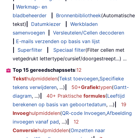
|
Werkmap- en
bladbeheerder
|
Bronnenbibliotheek
(Automatische
tekst)
|
Datumkiezer
|
Werkbladen
samenvoegen
|
Versleutelen/Cellen decoderen
|
E-mails verzenden op basis van lijst
|
Superfilter
|
Speciaal filter
(Filter cellen met
vetgedrukt lettertype/cursief/doorgestreept...) ...
Top 15 gereedschapssets
:
12
Tekst
hulpmiddelen
(
Tekst toevoegen
,
Specifieke
tekens verwijderen
, ...)
|
50+
Grafiek
typen
(
Gantt-
diagram
, ...)
|
40+ Praktische
formules
(
Leeftijd
berekenen op basis van geboortedatum
, ...)
|
19
Invoeg
hulpmiddelen
(
QR-code Invoegen
,
Afbeelding
invoegen vanaf pad
, ...)
|
12
Conversie
hulpmiddelen
(
Omzetten naar