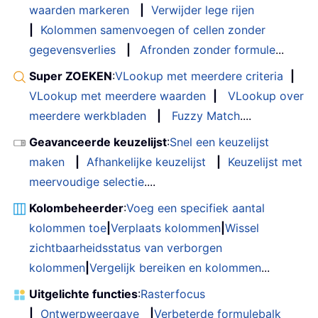
waarden markeren
|
Verwijder lege rijen
|
Kolommen samenvoegen of cellen zonder
gegevensverlies
|
Afronden zonder formule
...
Super ZOEKEN
:
VLookup met meerdere criteria
|
VLookup met meerdere waarden
|
VLookup over
meerdere werkbladen
|
Fuzzy Match
....
Geavanceerde keuzelijst
:
Snel een keuzelijst
maken
|
Afhankelijke keuzelijst
|
Keuzelijst met
meervoudige selectie
....
Kolombeheerder
:
Voeg een specifiek aantal
kolommen toe
|
Verplaats kolommen
|
Wissel
zichtbaarheidsstatus van verborgen
kolommen
|
Vergelijk bereiken en kolommen
...
Uitgelichte functies
:
Rasterfocus
|
Ontwerpweergave
|
Verbeterde formulebalk