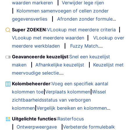
waarden markeren
|
Verwijder lege rijen
|
Kolommen samenvoegen of cellen zonder
gegevensverlies
|
Afronden zonder formule
...
Super ZOEKEN
:
VLookup met meerdere criteria
|
VLookup met meerdere waarden
|
VLookup over
meerdere werkbladen
|
Fuzzy Match
....
Geavanceerde keuzelijst
:
Snel een keuzelijst
maken
|
Afhankelijke keuzelijst
|
Keuzelijst met
meervoudige selectie
....
Kolombeheerder
:
Voeg een specifiek aantal
kolommen toe
|
Verplaats kolommen
|
Wissel
zichtbaarheidsstatus van verborgen
kolommen
|
Vergelijk bereiken en kolommen
...
Uitgelichte functies
:
Rasterfocus
|
Ontwerpweergave
|
Verbeterde formulebalk