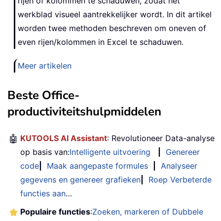
rijen of kolommen te schaduwen, zodat het
werkblad visueel aantrekkelijker wordt. In dit artikel
worden twee methoden beschreven om oneven of
even rijen/kolommen in Excel te schaduwen.
Meer artikelen
Beste Office-
productiviteitshulpmiddelen
🤖
KUTOOLS AI Assistant
: Revolutioneer Data-analyse
op basis van:
Intelligente uitvoering
|
Genereer
code
|
Maak aangepaste formules
|
Analyseer
gegevens en genereer grafieken
|
Roep Verbeterde
functies aan
…
Populaire functies
:
Zoeken, markeren of Dubbele