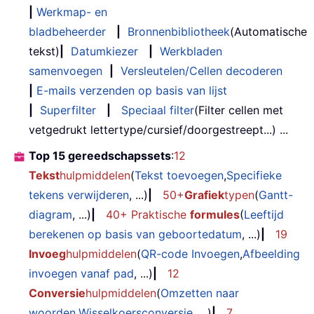
|
Werkmap- en
bladbeheerder
|
Bronnenbibliotheek
(Automatische
tekst)
|
Datumkiezer
|
Werkbladen
samenvoegen
|
Versleutelen/Cellen decoderen
|
E-mails verzenden op basis van lijst
|
Superfilter
|
Speciaal filter
(Filter cellen met
vetgedrukt lettertype/cursief/doorgestreept...) ...
Top 15 gereedschapssets
:
12
Tekst
hulpmiddelen
(
Tekst toevoegen
,
Specifieke
tekens verwijderen
, ...)
|
50+
Grafiek
typen
(
Gantt-
diagram
, ...)
|
40+ Praktische
formules
(
Leeftijd
berekenen op basis van geboortedatum
, ...)
|
19
Invoeg
hulpmiddelen
(
QR-code Invoegen
,
Afbeelding
invoegen vanaf pad
, ...)
|
12
Conversie
hulpmiddelen
(
Omzetten naar
woorden
,
Wisselkoersconversie
, ...)
|
7