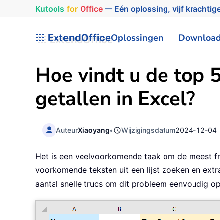
Kutools
for
Office
— Eén oplossing, vijf krachtige
ExtendOffice
Oplossingen
Downloa
Hoe vindt u de top 
getallen in Excel?
Auteur
Xiaoyang
•
Wijzigingsdatum
2024-12-04
Het is een veelvoorkomende taak om de meest frequ
voorkomende teksten uit een lijst zoeken en ext
aantal snelle trucs om dit probleem eenvoudig op