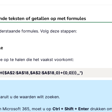
nde teksten of getallen op met formules
derstaande formules. Volg deze stappen:
le
 op te halen die het vaakst voorkomt:
$A$2:$A$18,$A$2:$A$18,0)+{0,0})),„")
aruit u de waarden wilt zoeken.
dan Microsoft 365, moet u op
Ctrl + Shift + Enter
drukken om 