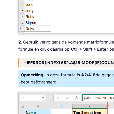
2
. Gebruik vervolgens de volgende matrixformul
formule en druk daarna op
Ctrl + Shift + Enter
om 
=IFERROR(INDEX(A$2:A$18,MODE(IF(COUNTI
Opmerking
: In deze formule is
A2:A18
de gegeve
hebt geëxtraheerd.