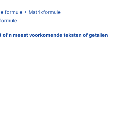
le formule + Matrixformule
xformule
3 of n meest voorkomende teksten of getallen