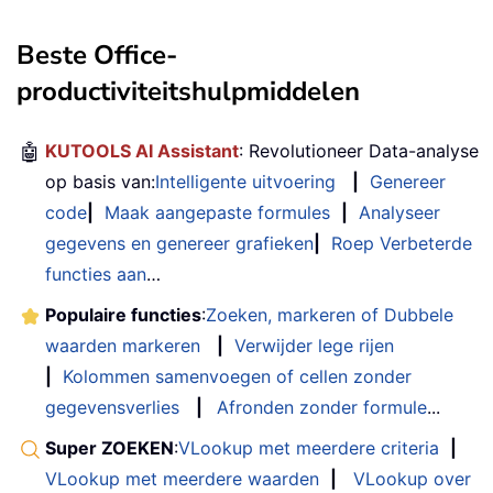
Beste Office-
productiviteitshulpmiddelen
🤖
KUTOOLS AI Assistant
: Revolutioneer Data-analyse
op basis van:
Intelligente uitvoering
|
Genereer
code
|
Maak aangepaste formules
|
Analyseer
gegevens en genereer grafieken
|
Roep Verbeterde
functies aan
…
Populaire functies
:
Zoeken, markeren of Dubbele
waarden markeren
|
Verwijder lege rijen
|
Kolommen samenvoegen of cellen zonder
gegevensverlies
|
Afronden zonder formule
...
Super ZOEKEN
:
VLookup met meerdere criteria
|
VLookup met meerdere waarden
|
VLookup over