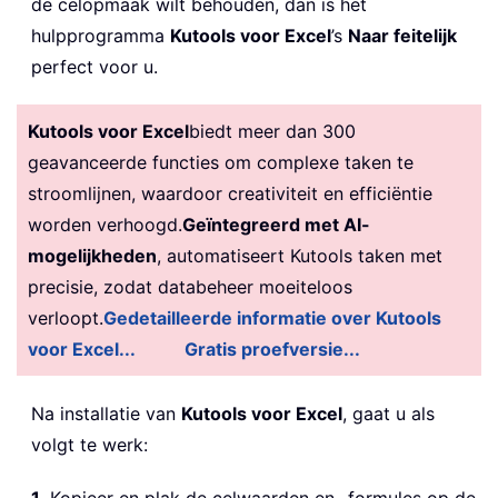
de celopmaak wilt behouden, dan is het
hulpprogramma
Kutools voor Excel
’s
Naar feitelijk
perfect voor u.
Kutools voor Excel
biedt meer dan 300
geavanceerde functies om complexe taken te
stroomlijnen, waardoor creativiteit en efficiëntie
worden verhoogd.
Geïntegreerd met AI-
mogelijkheden
, automatiseert Kutools taken met
precisie, zodat databeheer moeiteloos
verloopt.
Gedetailleerde informatie over Kutools
voor Excel...
Gratis proefversie...
Na installatie van
Kutools voor Excel
, gaat u als
volgt te werk:
1.
Kopieer en plak de celwaarden en -formules op de