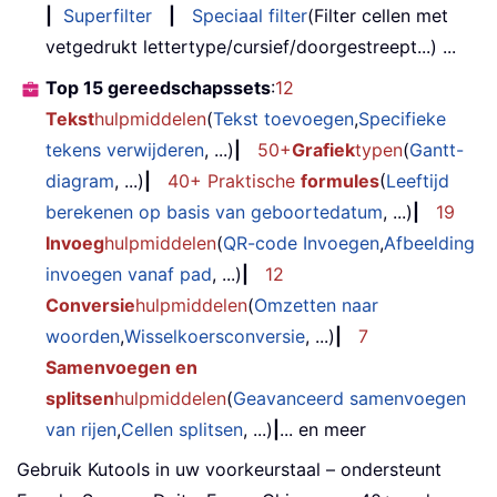
|
Superfilter
|
Speciaal filter
(Filter cellen met
vetgedrukt lettertype/cursief/doorgestreept...) ...
Top 15 gereedschapssets
:
12
Tekst
hulpmiddelen
(
Tekst toevoegen
,
Specifieke
tekens verwijderen
, ...)
|
50+
Grafiek
typen
(
Gantt-
diagram
, ...)
|
40+ Praktische
formules
(
Leeftijd
berekenen op basis van geboortedatum
, ...)
|
19
Invoeg
hulpmiddelen
(
QR-code Invoegen
,
Afbeelding
invoegen vanaf pad
, ...)
|
12
Conversie
hulpmiddelen
(
Omzetten naar
woorden
,
Wisselkoersconversie
, ...)
|
7
Samenvoegen en
splitsen
hulpmiddelen
(
Geavanceerd samenvoegen
van rijen
,
Cellen splitsen
, ...)
|
... en meer
Gebruik Kutools in uw voorkeurstaal – ondersteunt