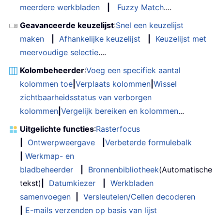
meerdere werkbladen
|
Fuzzy Match
....
Geavanceerde keuzelijst
:
Snel een keuzelijst
maken
|
Afhankelijke keuzelijst
|
Keuzelijst met
meervoudige selectie
....
Kolombeheerder
:
Voeg een specifiek aantal
kolommen toe
|
Verplaats kolommen
|
Wissel
zichtbaarheidsstatus van verborgen
kolommen
|
Vergelijk bereiken en kolommen
...
Uitgelichte functies
:
Rasterfocus
|
Ontwerpweergave
|
Verbeterde formulebalk
|
Werkmap- en
bladbeheerder
|
Bronnenbibliotheek
(Automatische
tekst)
|
Datumkiezer
|
Werkbladen
samenvoegen
|
Versleutelen/Cellen decoderen
|
E-mails verzenden op basis van lijst