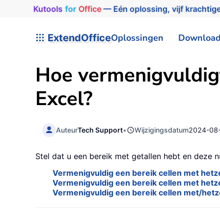
Kutools
for
Office
— Eén oplossing, vijf krachtige
ExtendOffice
Oplossingen
Downloa
Hoe vermenigvuldigt
Excel?
Auteur
Tech Support
•
Wijzigingsdatum
2024-08
Stel dat u een bereik met getallen hebt en deze 
Vermenigvuldig een bereik cellen met hetze
Vermenigvuldig een bereik cellen met hetze
Vermenigvuldig een bereik cellen met/hetz