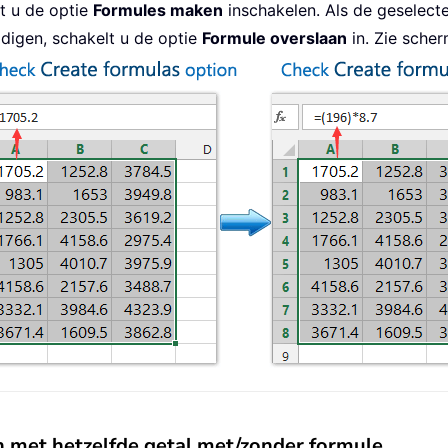
t u de optie
Formules maken
inschakelen. Als de geselect
ldigen, schakelt u de optie
Formule overslaan
in. Zie scher
n met hetzelfde getal met/zonder formule