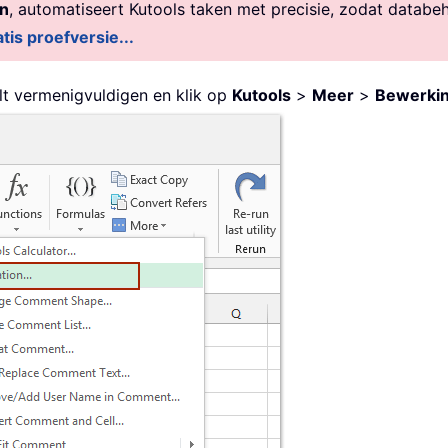
en
, automatiseert Kutools taken met precisie, zodat databe
tis proefversie...
ilt vermenigvuldigen en klik op
Kutools
>
Meer
>
Bewerki