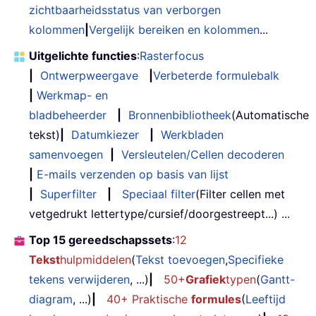
zichtbaarheidsstatus van verborgen
kolommen
|
Vergelijk bereiken en kolommen
...
Uitgelichte functies
:
Rasterfocus
|
Ontwerpweergave
|
Verbeterde formulebalk
|
Werkmap- en
bladbeheerder
|
Bronnenbibliotheek
(Automatische
tekst)
|
Datumkiezer
|
Werkbladen
samenvoegen
|
Versleutelen/Cellen decoderen
|
E-mails verzenden op basis van lijst
|
Superfilter
|
Speciaal filter
(Filter cellen met
vetgedrukt lettertype/cursief/doorgestreept...) ...
Top 15 gereedschapssets
:
12
Tekst
hulpmiddelen
(
Tekst toevoegen
,
Specifieke
tekens verwijderen
, ...)
|
50+
Grafiek
typen
(
Gantt-
diagram
, ...)
|
40+ Praktische
formules
(
Leeftijd