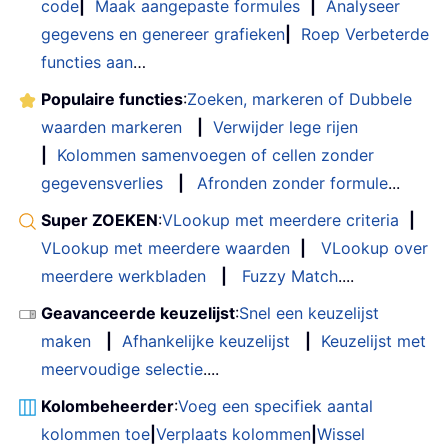
code
|
Maak aangepaste formules
|
Analyseer
gegevens en genereer grafieken
|
Roep Verbeterde
functies aan
…
Populaire functies
:
Zoeken, markeren of Dubbele
waarden markeren
|
Verwijder lege rijen
|
Kolommen samenvoegen of cellen zonder
gegevensverlies
|
Afronden zonder formule
...
Super ZOEKEN
:
VLookup met meerdere criteria
|
VLookup met meerdere waarden
|
VLookup over
meerdere werkbladen
|
Fuzzy Match
....
Geavanceerde keuzelijst
:
Snel een keuzelijst
maken
|
Afhankelijke keuzelijst
|
Keuzelijst met
meervoudige selectie
....
Kolombeheerder
:
Voeg een specifiek aantal
kolommen toe
|
Verplaats kolommen
|
Wissel