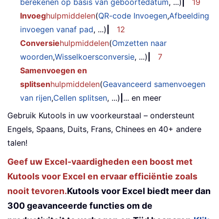
berekenen op basis van geboortedatum
, ...)
|
19
Invoeg
hulpmiddelen
(
QR-code Invoegen
,
Afbeelding
invoegen vanaf pad
, ...)
|
12
Conversie
hulpmiddelen
(
Omzetten naar
woorden
,
Wisselkoersconversie
, ...)
|
7
Samenvoegen en
splitsen
hulpmiddelen
(
Geavanceerd samenvoegen
van rijen
,
Cellen splitsen
, ...)
|
... en meer
Gebruik Kutools in uw voorkeurstaal – ondersteunt
Engels, Spaans, Duits, Frans, Chinees en 40+ andere
talen!
Geef uw Excel-vaardigheden een boost met
Kutools voor Excel en ervaar efficiëntie zoals
nooit tevoren.
Kutools voor Excel biedt meer dan
300 geavanceerde functies om de