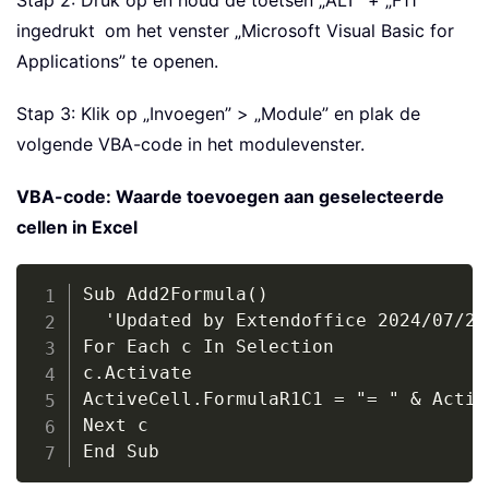
Stap 2: Druk op en houd de toetsen „ALT” + „F11”
ingedrukt
om het venster „Microsoft Visual Basic for
Applications” te openen.
Stap 3: Klik op „Invoegen” > „Module” en plak de
volgende VBA-code in het modulevenster.
VBA-code: Waarde toevoegen aan geselecteerde
cellen in Excel
Copy
Sub Add2Formula()

  'Updated by Extendoffice 2024/07/23

For Each c In Selection

c.Activate

ActiveCell.FormulaR1C1 = "= " & Activ
Next c

End Sub