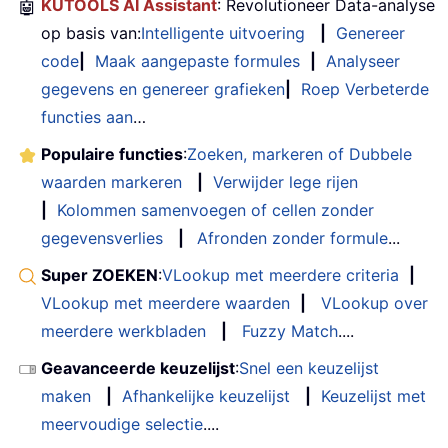
🤖
KUTOOLS AI Assistant
: Revolutioneer Data-analyse
op basis van:
Intelligente uitvoering
|
Genereer
code
|
Maak aangepaste formules
|
Analyseer
gegevens en genereer grafieken
|
Roep Verbeterde
functies aan
…
Populaire functies
:
Zoeken, markeren of Dubbele
waarden markeren
|
Verwijder lege rijen
|
Kolommen samenvoegen of cellen zonder
gegevensverlies
|
Afronden zonder formule
...
Super ZOEKEN
:
VLookup met meerdere criteria
|
VLookup met meerdere waarden
|
VLookup over
meerdere werkbladen
|
Fuzzy Match
....
Geavanceerde keuzelijst
:
Snel een keuzelijst
maken
|
Afhankelijke keuzelijst
|
Keuzelijst met
meervoudige selectie
....