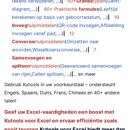
tekens verwijderen
, ...)
|
50+
Grafiek
typen
(
Gantt-
diagram
, ...)
|
40+ Praktische
formules
(
Leeftijd
berekenen op basis van geboortedatum
, ...)
|
19
Invoeg
hulpmiddelen
(
QR-code Invoegen
,
Afbeelding
invoegen vanaf pad
, ...)
|
12
Conversie
hulpmiddelen
(
Omzetten naar
woorden
,
Wisselkoersconversie
, ...)
|
7
Samenvoegen en
splitsen
hulpmiddelen
(
Geavanceerd samenvoegen
van rijen
,
Cellen splitsen
, ...)
|
... en meer
Gebruik Kutools in uw voorkeurstaal – ondersteunt
Engels, Spaans, Duits, Frans, Chinees en 40+ andere
talen!
Geef uw Excel-vaardigheden een boost met
Kutools voor Excel en ervaar efficiëntie zoals
nooit tevoren.
Kutools voor Excel biedt meer dan