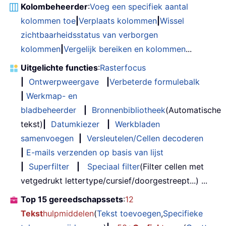
Kolombeheerder
:
Voeg een specifiek aantal
kolommen toe
|
Verplaats kolommen
|
Wissel
zichtbaarheidsstatus van verborgen
kolommen
|
Vergelijk bereiken en kolommen
...
Uitgelichte functies
:
Rasterfocus
|
Ontwerpweergave
|
Verbeterde formulebalk
|
Werkmap- en
bladbeheerder
|
Bronnenbibliotheek
(Automatische
tekst)
|
Datumkiezer
|
Werkbladen
samenvoegen
|
Versleutelen/Cellen decoderen
|
E-mails verzenden op basis van lijst
|
Superfilter
|
Speciaal filter
(Filter cellen met
vetgedrukt lettertype/cursief/doorgestreept...) ...
Top 15 gereedschapssets
:
12
Tekst
hulpmiddelen
(
Tekst toevoegen
,
Specifieke