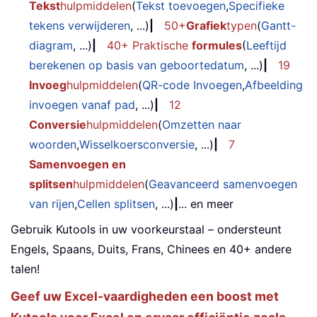
Tekst
hulpmiddelen
(
Tekst toevoegen
,
Specifieke
tekens verwijderen
, ...)
|
50+
Grafiek
typen
(
Gantt-
diagram
, ...)
|
40+ Praktische
formules
(
Leeftijd
berekenen op basis van geboortedatum
, ...)
|
19
Invoeg
hulpmiddelen
(
QR-code Invoegen
,
Afbeelding
invoegen vanaf pad
, ...)
|
12
Conversie
hulpmiddelen
(
Omzetten naar
woorden
,
Wisselkoersconversie
, ...)
|
7
Samenvoegen en
splitsen
hulpmiddelen
(
Geavanceerd samenvoegen
van rijen
,
Cellen splitsen
, ...)
|
... en meer
Gebruik Kutools in uw voorkeurstaal – ondersteunt
Engels, Spaans, Duits, Frans, Chinees en 40+ andere
talen!
Geef uw Excel-vaardigheden een boost met