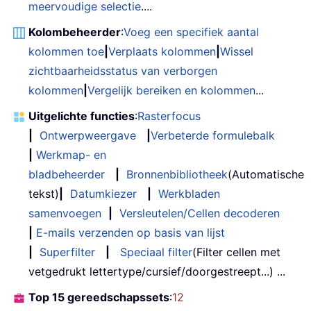
meervoudige selectie
....
Kolombeheerder
:
Voeg een specifiek aantal
kolommen toe
|
Verplaats kolommen
|
Wissel
zichtbaarheidsstatus van verborgen
kolommen
|
Vergelijk bereiken en kolommen
...
Uitgelichte functies
:
Rasterfocus
|
Ontwerpweergave
|
Verbeterde formulebalk
|
Werkmap- en
bladbeheerder
|
Bronnenbibliotheek
(Automatische
tekst)
|
Datumkiezer
|
Werkbladen
samenvoegen
|
Versleutelen/Cellen decoderen
|
E-mails verzenden op basis van lijst
|
Superfilter
|
Speciaal filter
(Filter cellen met
vetgedrukt lettertype/cursief/doorgestreept...) ...
Top 15 gereedschapssets
:
12