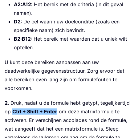
A2:A12
: Het bereik met de criteria (in dit geval
namen).
D2
: De cel waarin uw doelconditie (zoals een
specifieke naam) zich bevindt.
B2:B12
: Het bereik met waarden dat u uniek wilt
optellen.
U kunt deze bereiken aanpassen aan uw
daadwerkelijke gegevensstructuur. Zorg ervoor dat
alle bereiken even lang zijn om formulefouten te
voorkomen.
2
. Druk, nadat u de formule hebt getypt, tegelijkertijd
op
Ctrl + Shift + Enter
om deze matrixformule te
activeren. Er verschijnen accolades rond de formule,
wat aangeeft dat het een matrixformule is. Sleep
vervolgens de vulgreep omlaag om de formule te