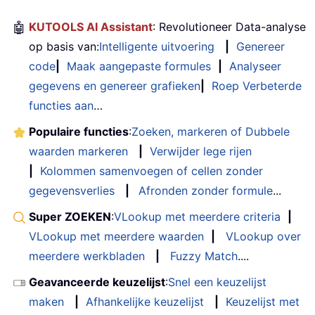
🤖
KUTOOLS AI Assistant
: Revolutioneer Data-analyse
op basis van:
Intelligente uitvoering
|
Genereer
code
|
Maak aangepaste formules
|
Analyseer
gegevens en genereer grafieken
|
Roep Verbeterde
functies aan
…
Populaire functies
:
Zoeken, markeren of Dubbele
waarden markeren
|
Verwijder lege rijen
|
Kolommen samenvoegen of cellen zonder
gegevensverlies
|
Afronden zonder formule
...
Super ZOEKEN
:
VLookup met meerdere criteria
|
VLookup met meerdere waarden
|
VLookup over
meerdere werkbladen
|
Fuzzy Match
....
Geavanceerde keuzelijst
:
Snel een keuzelijst
maken
|
Afhankelijke keuzelijst
|
Keuzelijst met