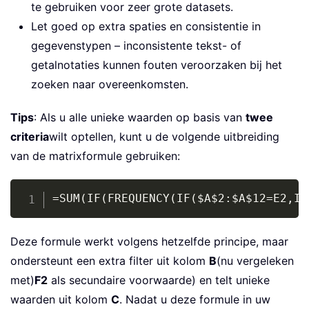
te gebruiken voor zeer grote datasets.
Let goed op extra spaties en consistentie in
gegevenstypen – inconsistente tekst- of
getalnotaties kunnen fouten veroorzaken bij het
zoeken naar overeenkomsten.
Tips
: Als u alle unieke waarden op basis van
twee
criteria
wilt optellen, kunt u de volgende uitbreiding
van de matrixformule gebruiken:
Copy
=SUM(IF(FREQUENCY(IF($A$2:$A$12=E2,IF
Deze formule werkt volgens hetzelfde principe, maar
ondersteunt een extra filter uit kolom
B
(nu vergeleken
met)
F2
als secundaire voorwaarde) en telt unieke
waarden uit kolom
C
. Nadat u deze formule in uw