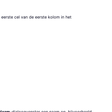
 eerste cel van de eerste kolom in het
 Naam
-dialoogvenster een naam op, bijvoorbeeld