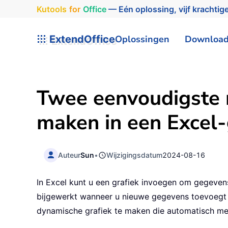
Kutools
for
Office
— Eén oplossing, vijf krachtige
ExtendOffice
Oplossingen
Downloa
Twee eenvoudigste 
maken in een Excel-
Auteur
Sun
•
Wijzigingsdatum
2024-08-16
In Excel kunt u een grafiek invoegen om gegeven
bijgewerkt wanneer u nieuwe gegevens toevoegt 
dynamische grafiek te maken die automatisch me