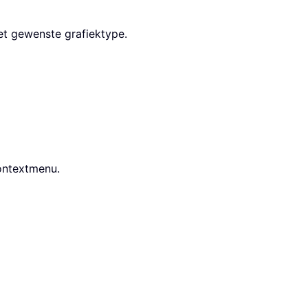
t gewenste grafiektype.
ontextmenu.