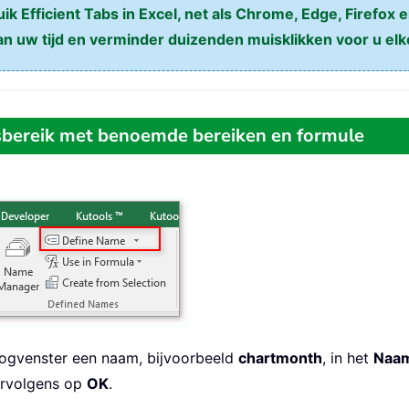
k Efficient Tabs in Excel, net als Chrome, Edge, Firefox e
n uw tijd en verminder duizenden muisklikken voor u elk
bereik met benoemde bereiken en formule
oogvenster een naam, bijvoorbeeld
chartmonth
, in het
Naa
vervolgens op
OK
.