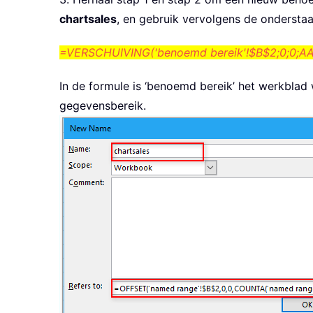
chartsales
, en gebruik vervolgens de ondersta
=VERSCHUIVING('benoemd bereik'!$B$2;0;0;AA
In de formule is ‘benoemd bereik’ het werkblad
gegevensbereik.