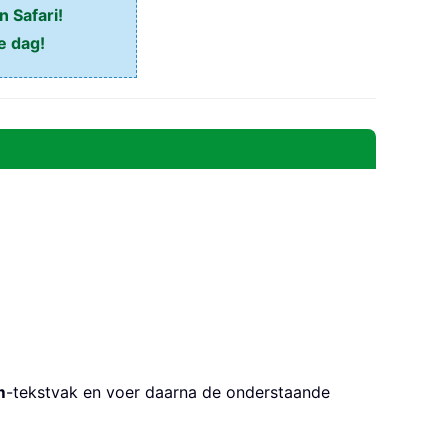
n Safari!
e dag!
m
-tekstvak en voer daarna de onderstaande