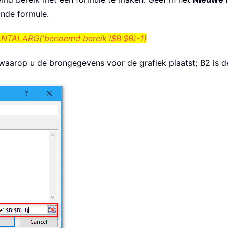
ande formule.
NTALARG('benoemd bereik'!$B:$B)-1)
 waarop u de brongegevens voor de grafiek plaatst; B2 is d