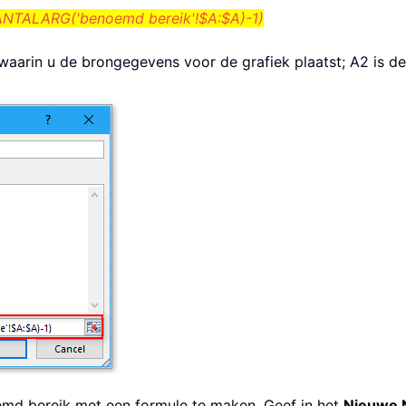
NTALARG('benoemd bereik'!$A:$A)-1)
waarin u de brongegevens voor de grafiek plaatst; A2 is de
emd bereik met een formule te maken. Geef in het
Nieuwe