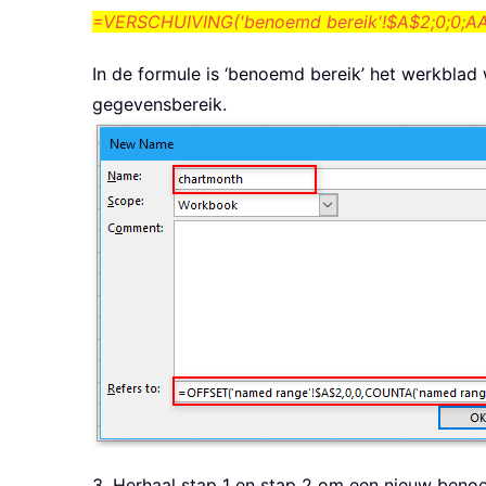
=VERSCHUIVING('benoemd bereik'!$A$2;0;0;AA
In de formule is ‘benoemd bereik’ het werkblad 
gegevensbereik.
3. Herhaal stap 1 en stap 2 om een nieuw beno