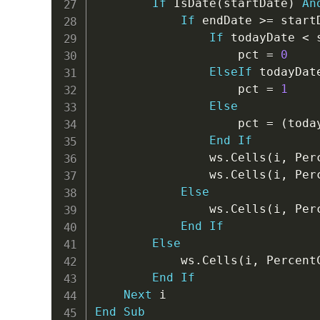
If
 IsDate
(
startDate
)
An
If
 endDate 
>
=
 start
If
 todayDate 
<
 
                    pct 
=
0
ElseIf
 todayDat
                    pct 
=
1
Else
                    pct 
=
(
toda
End
If
                ws
.
Cells
(
i
,
 Per
                ws
.
Cells
(
i
,
 Per
Else
                ws
.
Cells
(
i
,
 Per
End
If
Else
            ws
.
Cells
(
i
,
 Percent
End
If
Next
End
Sub