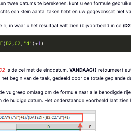
sen twee datums te berekenen, kunt u een formule gebruike
echts een klein aantal taken hebt en uw gegevensset niet v
rij in waar u het resultaat wilt zien (bijvoorbeeld in cel)
D2
F
(
B2
,
C2
,
"d"
)
+
1
)
C2
is de cel met de einddatum.
VANDAAG()
retourneert au
s het begin van de taak, gedeeld door de totale geplande d
de vulgreep omlaag om de formule naar alle benodigde rijen
n de huidige datum. Het onderstaande voorbeeld laat zien 