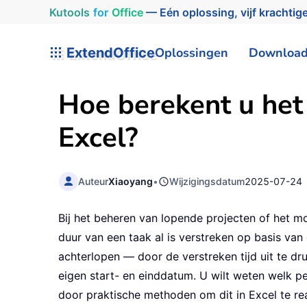
Kutools
for
Office
— Eén oplossing, vijf krachtige
ExtendOffice
Oplossingen
Downloa
Hoe berekent u het
Excel?
Auteur
Xiaoyang
•
Wijzigingsdatum
2025-07-24
Bij het beheren van lopende projecten of het 
duur van een taak al is verstreken op basis va
achterlopen — door de verstreken tijd uit te dr
eigen start- en einddatum. U wilt weten welk pe
door praktische methoden om dit in Excel te re