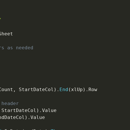
"
heet

rs as needed
Count
,
 StartDateCol
)
.
End
(
xlUp
)
.
Row

 header
 StartDateCol
)
.
Value

ndDateCol
)
.
Value
