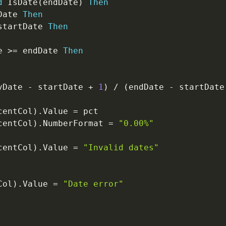
d
 IsDate
(
endDate
)
Then
Date 
Then
startDate 
Then
e 
>
=
 endDate 
Then
yDate 
-
 startDate 
+
1
)
/
(
endDate 
-
 startDate
centCol
)
.
Value 
=
 pct

centCol
)
.
NumberFormat 
=
"0.00%"
centCol
)
.
Value 
=
"Invalid dates"
Col
)
.
Value 
=
"Date error"