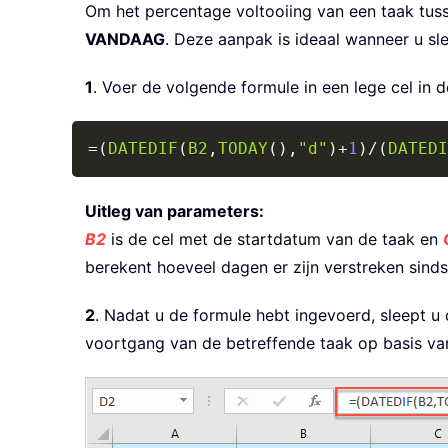
Om het percentage voltooiing van een taak tus
VANDAAG
. Deze aanpak is ideaal wanneer u sl
1
. Voer de volgende formule in een lege cel in de 
=
(
DATEDIF
(
B2
,
TODAY
(
)
,
"d"
)
+
1
)
/
(
DATEDI
Uitleg van parameters:
B2
is de cel met de startdatum van de taak en
berekent hoeveel dagen er zijn verstreken sind
2
. Nadat u de formule hebt ingevoerd, sleept u 
voortgang van de betreffende taak op basis va