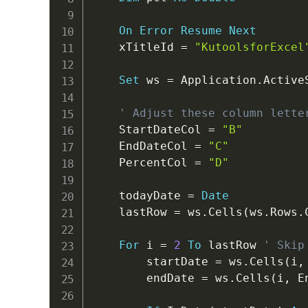
On
Error
Resume
Next
    xTitleId 
=
"KutoolsforExcel
Set
 ws 
=
 Application
.
ActiveS
' Adjust these column lette
    StartDateCol 
=
"B"
    EndDateCol 
=
"C"
    PercentCol 
=
"D"
    todayDate 
=
Date
    lastRow 
=
 ws
.
Cells
(
ws
.
Rows
.
For
 i 
=
2
To
 lastRow 
' Skip
        startDate 
=
 ws
.
Cells
(
i
,
        endDate 
=
 ws
.
Cells
(
i
,
 E