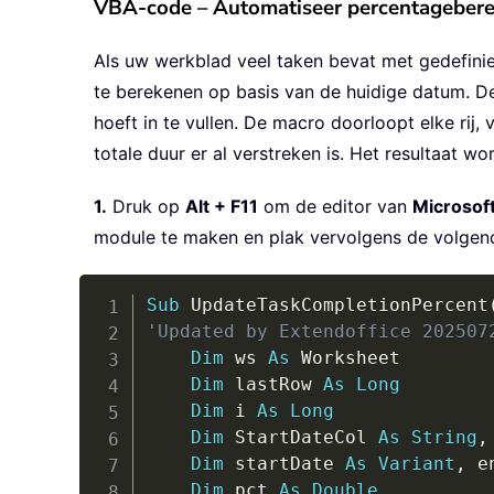
VBA-code – Automatiseer percentageberek
Als uw werkblad veel taken bevat met gedefini
te berekenen op basis van de huidige datum. D
hoeft in te vullen. De macro doorloopt elke rij
totale duur er al verstreken is. Het resultaat w
1.
Druk op
Alt + F11
om de editor van
Microsoft
module te maken en plak vervolgens de volgend
Sub
 UpdateTaskCompletionPercent
'Updated by Extendoffice 202507
Dim
 ws 
As
 Worksheet

Dim
 lastRow 
As
Long
Dim
 i 
As
Long
Dim
 StartDateCol 
As
String
,
Dim
 startDate 
As
Variant
,
 e
Dim
 pct 
As
Double