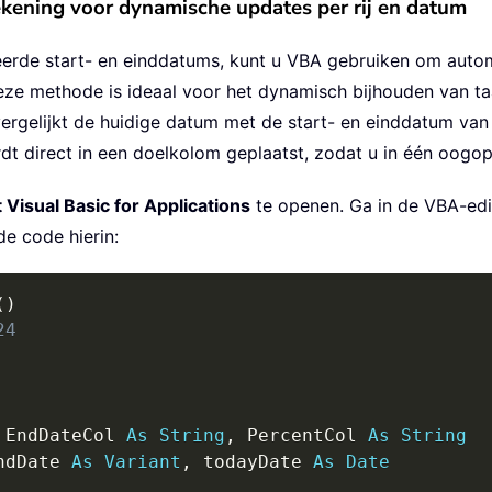
ening voor dynamische updates per rij en datum
eerde start- en einddatums, kunt u VBA gebruiken om auto
eze methode is ideaal voor het dynamisch bijhouden van 
, vergelijkt de huidige datum met de start- en einddatum va
ordt direct in een doelkolom geplaatst, zodat u in één oogop
 Visual Basic for Applications
te openen. Ga in de VBA-edi
e code hierin:
(
)
24
 EndDateCol 
As
String
,
 PercentCol 
As
String
ndDate 
As
Variant
,
 todayDate 
As
Date