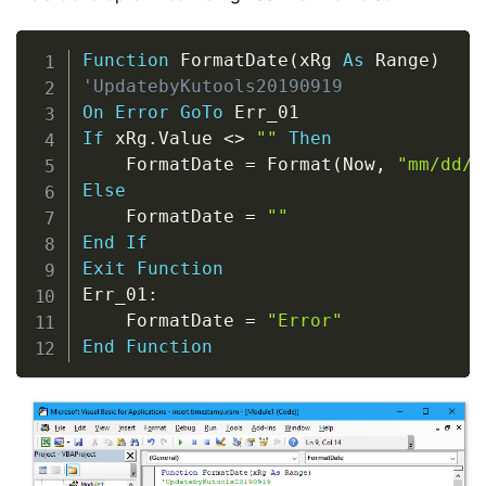
Copy
Function
 FormatDate
(
xRg 
As
 Range
)
'UpdatebyKutools20190919
On
Error
GoTo
If
 xRg
.
Value 
<
>
""
Then
    FormatDate 
=
 Format
(
Now
,
"mm/dd/y
Else
    FormatDate 
=
""
End
If
Exit
Function
Err_01
:
    FormatDate 
=
"Error"
End
Function