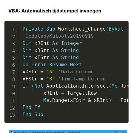
VBA: Automatisch tijdstempel invoegen
Copy
Private
Sub
 Worksheet_Change
(
ByVal
 Ta
'UpdatebyKutools20190919
Dim
 xRInt 
As
Integer
Dim
 xDStr 
As
String
Dim
 xFStr 
As
String
On
Error
Resume
Next
xDStr 
=
"A"
'Data Column
xFStr 
=
"B"
'Timstamp Column
If
(
Not
 Application
.
Intersect
(
Me
.
Rang
       xRInt 
=
 Target
.
Row

Me
.
Range
(
xFStr 
&
 xRInt
)
=
 Form
End
If
End
Sub