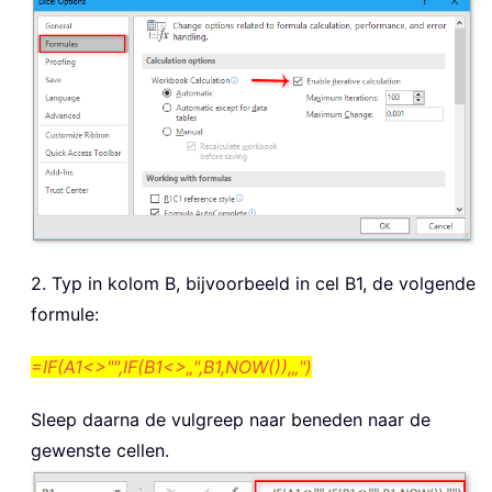
2. Typ in kolom B, bijvoorbeeld in cel B1, de volgende
formule:
=IF(A1<>"",IF(B1<>„",B1,NOW()),„")
Sleep daarna de vulgreep naar beneden naar de
gewenste cellen.