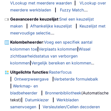
VLookup met meerdere waarden
|
VLookup over
meerdere werkbladen
|
Fuzzy Match
....
Geavanceerde keuzelijst
:
Snel een keuzelijst
maken
|
Afhankelijke keuzelijst
|
Keuzelijst met
meervoudige selectie
....
Kolombeheerder
:
Voeg een specifiek aantal
kolommen toe
|
Verplaats kolommen
|
Wissel
zichtbaarheidsstatus van verborgen
kolommen
|
Vergelijk bereiken en kolommen
...
Uitgelichte functies
:
Rasterfocus
|
Ontwerpweergave
|
Verbeterde formulebalk
|
Werkmap- en
bladbeheerder
|
Bronnenbibliotheek
(Automatische
tekst)
|
Datumkiezer
|
Werkbladen
samenvoegen
|
Versleutelen/Cellen decoderen