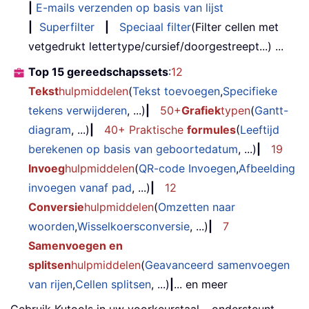
|
E-mails verzenden op basis van lijst
|
Superfilter
|
Speciaal filter
(Filter cellen met
vetgedrukt lettertype/cursief/doorgestreept...) ...
Top 15 gereedschapssets
:
12
Tekst
hulpmiddelen
(
Tekst toevoegen
,
Specifieke
tekens verwijderen
, ...)
|
50+
Grafiek
typen
(
Gantt-
diagram
, ...)
|
40+ Praktische
formules
(
Leeftijd
berekenen op basis van geboortedatum
, ...)
|
19
Invoeg
hulpmiddelen
(
QR-code Invoegen
,
Afbeelding
invoegen vanaf pad
, ...)
|
12
Conversie
hulpmiddelen
(
Omzetten naar
woorden
,
Wisselkoersconversie
, ...)
|
7
Samenvoegen en
splitsen
hulpmiddelen
(
Geavanceerd samenvoegen
van rijen
,
Cellen splitsen
, ...)
|
... en meer