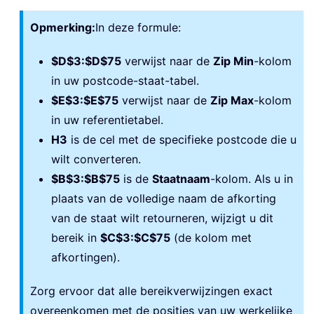
Opmerking:
In deze formule:
$D$3:$D$75
verwijst naar de
Zip Min
-kolom
in uw postcode-staat-tabel.
$E$3:$E$75
verwijst naar de
Zip Max
-kolom
in uw referentietabel.
H3
is de cel met de specifieke postcode die u
wilt converteren.
$B$3:$B$75
is de
Staatnaam
-kolom. Als u in
plaats van de volledige naam de afkorting
van de staat wilt retourneren, wijzigt u dit
bereik in
$C$3:$C$75
(de kolom met
afkortingen).
Zorg ervoor dat alle bereikverwijzingen exact
overeenkomen met de posities van uw werkelijke