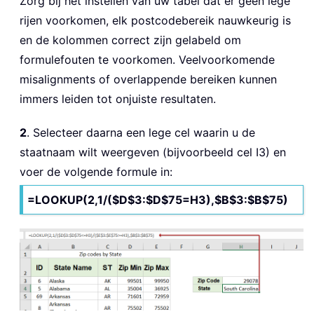
Zorg bij het instellen van uw tabel dat er geen lege
rijen voorkomen, elk postcodebereik nauwkeurig is
en de kolommen correct zijn gelabeld om
formulefouten te voorkomen. Veelvoorkomende
misalignments of overlappende bereiken kunnen
immers leiden tot onjuiste resultaten.
2
. Selecteer daarna een lege cel waarin u de
staatnaam wilt weergeven (bijvoorbeeld cel I3) en
voer de volgende formule in:
=LOOKUP(2,1/($D$3:$D$75=H3),$B$3:$B$75)