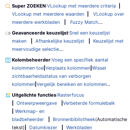
Super ZOEKEN
:
VLookup met meerdere criteria
|
VLookup met meerdere waarden
|
VLookup over
meerdere werkbladen
|
Fuzzy Match
....
Geavanceerde keuzelijst
:
Snel een keuzelijst
maken
|
Afhankelijke keuzelijst
|
Keuzelijst met
meervoudige selectie
....
Kolombeheerder
:
Voeg een specifiek aantal
kolommen toe
|
Verplaats kolommen
|
Wissel
zichtbaarheidsstatus van verborgen
kolommen
|
Vergelijk bereiken en kolommen
...
Uitgelichte functies
:
Rasterfocus
|
Ontwerpweergave
|
Verbeterde formulebalk
|
Werkmap- en
bladbeheerder
|
Bronnenbibliotheek
(Automatische
tekst)
|
Datumkiezer
|
Werkbladen