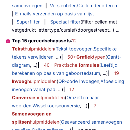
samenvoegen
|
Versleutelen/Cellen decoderen
|
E-mails verzenden op basis van lijst
|
Superfilter
|
Speciaal filter
(Filter cellen met
vetgedrukt lettertype/cursief/doorgestreept...) ...
Top 15 gereedschapssets
:
12
Tekst
hulpmiddelen
(
Tekst toevoegen
,
Specifieke
tekens verwijderen
, ...)
|
50+
Grafiek
typen
(
Gantt-
diagram
, ...)
|
40+ Praktische
formules
(
Leeftijd
berekenen op basis van geboortedatum
, ...)
|
19
Invoeg
hulpmiddelen
(
QR-code Invoegen
,
Afbeelding
invoegen vanaf pad
, ...)
|
12
Conversie
hulpmiddelen
(
Omzetten naar
woorden
,
Wisselkoersconversie
, ...)
|
7
Samenvoegen en
splitsen
hulpmiddelen
(
Geavanceerd samenvoegen