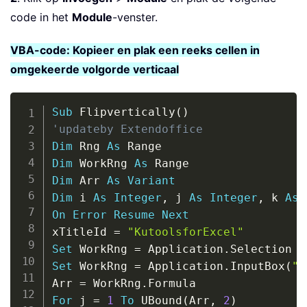
code in het
Module
-venster.
VBA-code: Kopieer en plak een reeks cellen in
omgekeerde volgorde verticaal
Copy
Sub
 Flipvertically
(
)
'updateby Extendoffice
Dim
 Rng 
As
Dim
 WorkRng 
As
Dim
 Arr 
As
Variant
Dim
 i 
As
Integer
,
 j 
As
Integer
,
 k 
As
On
Error
Resume
Next
xTitleId 
=
"KutoolsforExcel"
Set
 WorkRng 
=
 Application
.
Set
 WorkRng 
=
 Application
.
InputBox
(
"R
Arr 
=
 WorkRng
.
For
 j 
=
1
To
 UBound
(
Arr
,
2
)