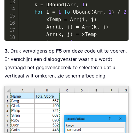
    k 
=
 UBound
(
Arr
,
1
)
For
 i 
=
1
To
 UBound
(
Arr
,
1
)
/
2
        xTemp 
=
 Arr
(
i
,
 j
)
        Arr
(
i
,
 j
)
=
 Arr
(
k
,
 j
)
        Arr
(
k
,
 j
)
=
 xTemp

        k 
=
 k 
-
1
Next
3
. Druk vervolgens op
F5
om deze code uit te voeren.
Next
Er verschijnt een dialoogvenster waarin u wordt
WorkRng
.
Formula 
=
gevraagd het gegevensbereik te selecteren dat u
End
Sub
verticaal wilt omkeren, zie schermafbeelding: