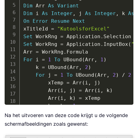
Dim
 Arr 
As
Variant
Dim
 i 
As
Integer
,
 j 
As
Integer
,
 k 
As
On
Error
Resume
Next
xTitleId 
=
"KutoolsforExcel"
Set
 WorkRng 
=
 Application
.
Set
 WorkRng 
=
 Application
.
InputBox
(
"R
Arr 
=
 WorkRng
.
For
 i 
=
1
To
 UBound
(
Arr
,
1
)
    k 
=
 UBound
(
Arr
,
2
)
For
 j 
=
1
To
 UBound
(
Arr
,
2
)
/
2
        xTemp 
=
 Arr
(
i
,
 j
)
        Arr
(
i
,
 j
)
=
 Arr
(
i
,
 k
)
        Arr
(
i
,
 k
)
=
 xTemp

        k 
=
 k 
-
1
Next
Na het uitvoeren van deze code krijgt u de volgende
Next
schermafbeeldingen zoals gewenst:
WorkRng
.
Formula 
=
End
Sub