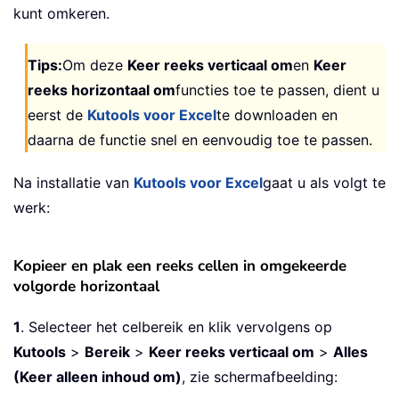
kunt omkeren.
Tips:
Om deze
Keer reeks verticaal om
en
Keer
reeks horizontaal om
functies toe te passen, dient u
eerst de
Kutools voor Excel
te downloaden en
daarna de functie snel en eenvoudig toe te passen.
Na installatie van
Kutools voor Excel
gaat u als volgt te
werk:
Kopieer en plak een reeks cellen in omgekeerde
volgorde horizontaal
1
. Selecteer het celbereik en klik vervolgens op
Kutools
>
Bereik
>
Keer reeks verticaal om
>
Alles
(Keer alleen inhoud om)
, zie schermafbeelding: