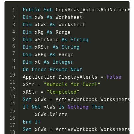
Copy
Public
Sub
 CopyRows_ValuesAndNumberFo
Dim
 xWs 
As
Dim
 xCWs 
As
Dim
 xRg 
As
Dim
 xStrName 
As
String
Dim
 xRStr 
As
String
Dim
 xRRg 
As
Dim
 xC 
As
Integer
On
Error
Resume
Next
Application
.
DisplayAlerts 
=
False
xStr 
=
"Kutools for Excel"
xRStr 
=
"Completed"
Set
 xCWs 
=
 ActiveWorkbook
.
Worksheets
.
If
Not
 xCWs 
Is
Nothing
Then
    xCWs
.
End
If
Set
 xCWs 
=
 ActiveWorkbook
.
Worksheets
.