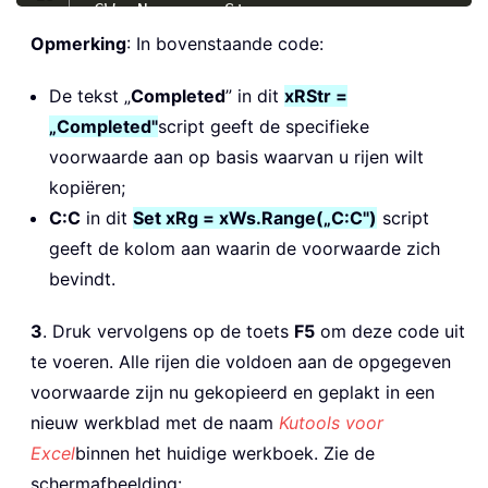
xCWs
.
Name 
=
 xStr

xC 
=
1
Opmerking
: In bovenstaande code:
For
Each
 xWs 
In
 ActiveWorkbook
.
Worksh
If
 xWs
.
Name 
<
>
 xStr 
Then
De tekst „
Completed
” in dit
xRStr =
Set
 xRg 
=
 xWs
.
Range
(
"C:C"
)
„Completed"
script geeft de specifieke
Set
 xRg 
=
 Intersect
(
xRg
,
 xWs
.
voorwaarde aan op basis waarvan u rijen wilt
For
Each
 xRRg 
In
 xRg

kopiëren;
If
 xRRg
.
Value 
=
 xRStr 
The
C:C
in dit
Set xRg = xWs.Range(„C:C")
script
               xRRg
.
EntireRow
.
Copy

geeft de kolom aan waarin de voorwaarde zich
               xCWs
.
Cells
(
xC
,
1
)
.
Past
bevindt.
               xC 
=
 xC 
+
1
End
If
3
. Druk vervolgens op de toets
F5
om deze code uit
Next
 xRRg

te voeren. Alle rijen die voldoen aan de opgegeven
End
If
voorwaarde zijn nu gekopieerd en geplakt in een
Next
 xWs

Application
.
DisplayAlerts 
=
True
nieuw werkblad met de naam
Kutools voor
End
Sub
Excel
binnen het huidige werkboek. Zie de
schermafbeelding: