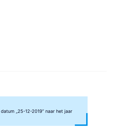
 datum „25-12-2019” naar het jaar