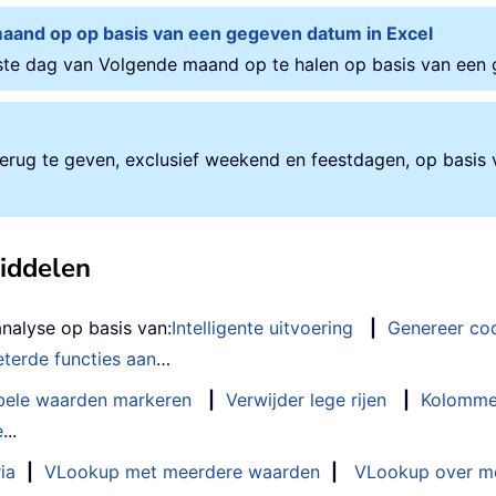
maand op op basis van een gegeven datum in Excel
ste dag van Volgende maand op te halen op basis van een
erug te geven, exclusief weekend en feestdagen, op basi
middelen
analyse op basis van:
Intelligente uitvoering
|
Genereer co
terde functies aan
…
bele waarden markeren
|
Verwijder lege rijen
|
Kolomme
e
...
ia
|
VLookup met meerdere waarden
|
VLookup over m