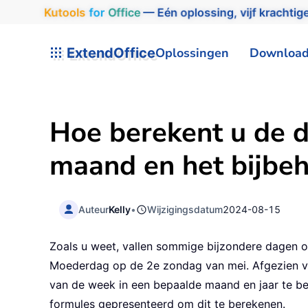
Kutools
for
Office
— Eén oplossing, vijf krachtige
ExtendOffice
Oplossingen
Downloa
Hoe berekent u de 
maand en het bijbeh
Auteur
Kelly
•
Wijzigingsdatum
2024-08-15
Zoals u weet, vallen sommige bijzondere dagen 
Moederdag op de 2e zondag van mei. Afgezien va
van de week in een bepaalde maand en jaar te ber
formules gepresenteerd om dit te berekenen.