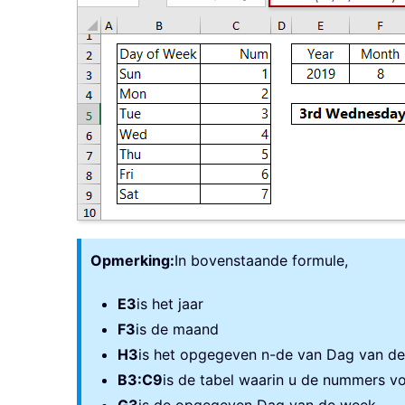
Opmerking:
In bovenstaande formule,
E3
is het jaar
F3
is de maand
H3
is het opgegeven n-de van Dag van d
B3:C9
is de tabel waarin u de nummers v