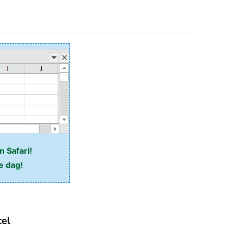
n Safari!
e dag!
cel