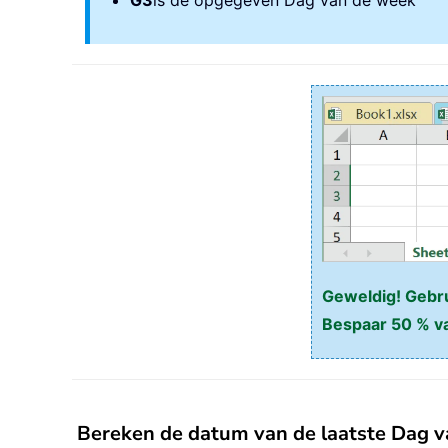
G3
is de opgegeven Dag van de week
Geweldig! Gebrui
Bespaar 50 % va
Bereken de datum van de laatste Dag va