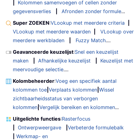
|
Kolommen samenvoegen of cellen zonder
gegevensverlies
|
Afronden zonder formule
...
Super ZOEKEN
:
VLookup met meerdere criteria
|
VLookup met meerdere waarden
|
VLookup over
meerdere werkbladen
|
Fuzzy Match
....
Geavanceerde keuzelijst
:
Snel een keuzelijst
maken
|
Afhankelijke keuzelijst
|
Keuzelijst met
meervoudige selectie
....
Kolombeheerder
:
Voeg een specifiek aantal
kolommen toe
|
Verplaats kolommen
|
Wissel
zichtbaarheidsstatus van verborgen
kolommen
|
Vergelijk bereiken en kolommen
...
Uitgelichte functies
:
Rasterfocus
|
Ontwerpweergave
|
Verbeterde formulebalk
|
Werkmap- en