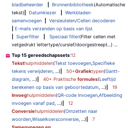
bladbeheerder
|
Bronnenbibliotheek
(Automatische
tekst)
|
Datumkiezer
|
Werkbladen
samenvoegen
|
Versleutelen/Cellen decoderen
|
E-mails verzenden op basis van lijst
|
Superfilter
|
Speciaal filter
(Filter cellen met
vetgedrukt lettertype/cursief/doorgestreept...) ...
Top 15 gereedschapssets
:
12
Tekst
hulpmiddelen
(
Tekst toevoegen
,
Specifieke
tekens verwijderen
, ...)
|
50+
Grafiek
typen
(
Gantt-
diagram
, ...)
|
40+ Praktische
formules
(
Leeftijd
berekenen op basis van geboortedatum
, ...)
|
19
Invoeg
hulpmiddelen
(
QR-code Invoegen
,
Afbeelding
invoegen vanaf pad
, ...)
|
12
Conversie
hulpmiddelen
(
Omzetten naar
woorden
,
Wisselkoersconversie
, ...)
|
7
Samenvoegen en