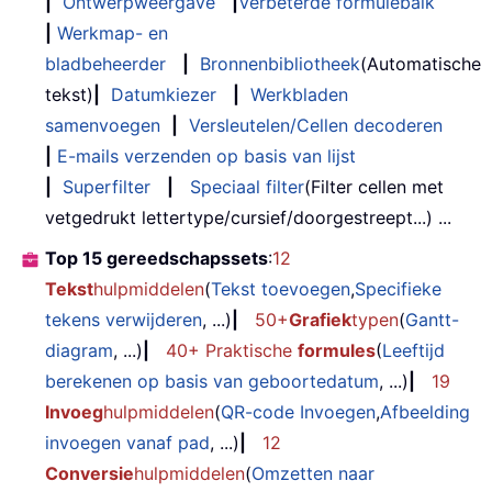
|
Ontwerpweergave
|
Verbeterde formulebalk
|
Werkmap- en
bladbeheerder
|
Bronnenbibliotheek
(Automatische
tekst)
|
Datumkiezer
|
Werkbladen
samenvoegen
|
Versleutelen/Cellen decoderen
|
E-mails verzenden op basis van lijst
|
Superfilter
|
Speciaal filter
(Filter cellen met
vetgedrukt lettertype/cursief/doorgestreept...) ...
Top 15 gereedschapssets
:
12
Tekst
hulpmiddelen
(
Tekst toevoegen
,
Specifieke
tekens verwijderen
, ...)
|
50+
Grafiek
typen
(
Gantt-
diagram
, ...)
|
40+ Praktische
formules
(
Leeftijd
berekenen op basis van geboortedatum
, ...)
|
19
Invoeg
hulpmiddelen
(
QR-code Invoegen
,
Afbeelding
invoegen vanaf pad
, ...)
|
12
Conversie
hulpmiddelen
(
Omzetten naar