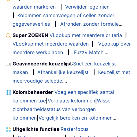
waarden markeren
|
Verwijder lege rijen
|
Kolommen samenvoegen of cellen zonder
gegevensverlies
|
Afronden zonder formule
...
Super ZOEKEN
:
VLookup met meerdere criteria
|
VLookup met meerdere waarden
|
VLookup over
meerdere werkbladen
|
Fuzzy Match
....
Geavanceerde keuzelijst
:
Snel een keuzelijst
maken
|
Afhankelijke keuzelijst
|
Keuzelijst met
meervoudige selectie
....
Kolombeheerder
:
Voeg een specifiek aantal
kolommen toe
|
Verplaats kolommen
|
Wissel
zichtbaarheidsstatus van verborgen
kolommen
|
Vergelijk bereiken en kolommen
...
Uitgelichte functies
:
Rasterfocus