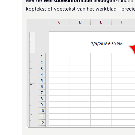
Met de
Werkboekinformatie invoegen
-functie
koptekst of voettekst van het werkblad—precies