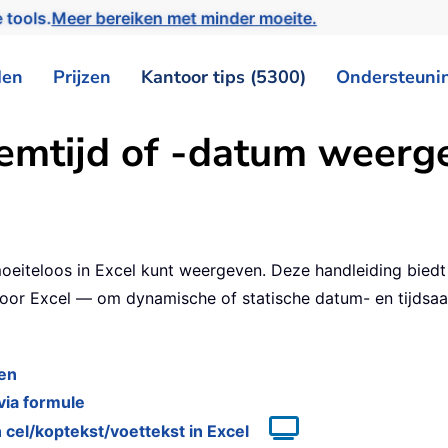
 tools.
Meer bereiken met minder moeite.
den
Prijzen
Kantoor tips (5300)
Ondersteuni
emtijd of -datum weerge
moeiteloos in Excel kunt weergeven. Deze handleiding bie
oor Excel — om dynamische of statische datum- en tijdsaa
sen
ia formule
cel/koptekst/voettekst in Excel