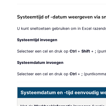
Systeemtijd of -datum weergeven via s
U kunt sneltoetsen gebruiken om in Excel razends
Systeemtijd invoegen
Selecteer een cel en druk op
Ctrl
+
Shift
+
;
(pun
Systeemdatum invoegen
Selecteer een cel en druk op
Ctrl
+
;
(puntkomma
Systeemdatum en -tijd eenvoudig wee