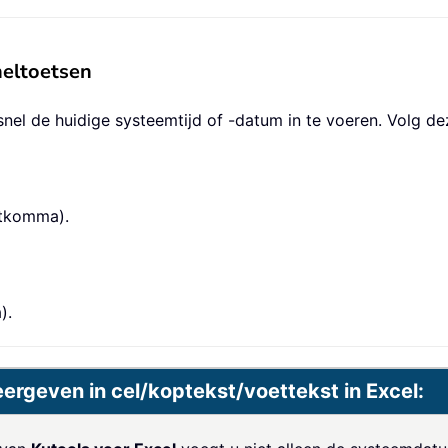
neltoetsen
nel de huidige systeemtijd of -datum in te voeren. Volg d
tkomma).
).
rgeven in cel/koptekst/voettekst in Excel: