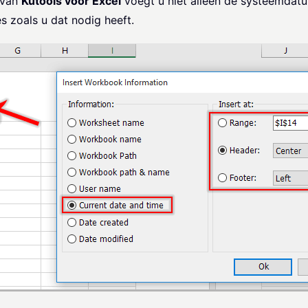
 van
Kutools voor Excel
voegt u niet alleen de systeemdatum
 zoals u dat nodig heeft.