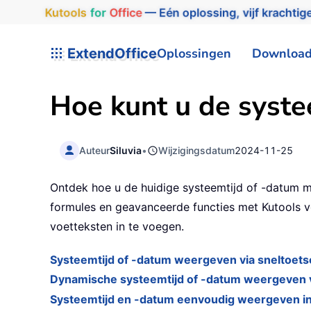
Kutools
for
Office
— Eén oplossing, vijf krachtige
ExtendOffice
Oplossingen
Downloa
Hoe kunt u de syste
Auteur
Siluvia
•
Wijzigingsdatum
2024-11-25
Ontdek hoe u de huidige systeemtijd of -datum 
formules en geavanceerde functies met Kutools v
voetteksten in te voegen.
Systeemtijd of -datum weergeven via sneltoet
Dynamische systeemtijd of -datum weergeven v
Systeemtijd en -datum eenvoudig weergeven in 