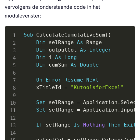
vervolgens de onderstaande code in het
modulevenster:
Copy
Sub
 CalculateCumulativeSum
(
)
Dim
 selRange 
As
 Range

Dim
 outputCol 
As
Integer
Dim
 i 
As
Long
Dim
 cumSum 
As
Double
On
Error
Resume
Next
    xTitleId 
=
"KutoolsforExcel"
Set
 selRange 
=
 Application
.
Select
Set
 selRange 
=
 Application
.
InputB
If
 selRange 
Is
Nothing
Then
Exit
    outputCol 
=
 selRange
.
Columns
(
selR