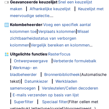
Geavanceerde keuzelijst
:
Snel een keuzelijst
maken
|
Afhankelijke keuzelijst
|
Keuzelijst met
meervoudige selectie
....
Kolombeheerder
:
Voeg een specifiek aantal
kolommen toe
|
Verplaats kolommen
|
Wissel
zichtbaarheidsstatus van verborgen
kolommen
|
Vergelijk bereiken en kolommen
...
Uitgelichte functies
:
Rasterfocus
|
Ontwerpweergave
|
Verbeterde formulebalk
|
Werkmap- en
bladbeheerder
|
Bronnenbibliotheek
(Automatische
tekst)
|
Datumkiezer
|
Werkbladen
samenvoegen
|
Versleutelen/Cellen decoderen
|
E-mails verzenden op basis van lijst
|
Superfilter
|
Speciaal filter
(Filter cellen met
vetgedrukt lettertype/cursief/doorgestreept...) ...