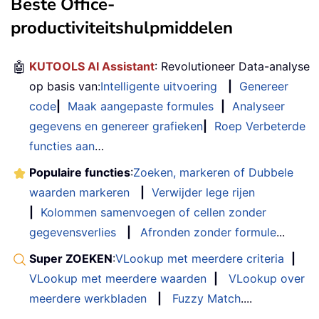
Beste Office-
productiviteitshulpmiddelen
🤖
KUTOOLS AI Assistant
: Revolutioneer Data-analyse
op basis van:
Intelligente uitvoering
|
Genereer
code
|
Maak aangepaste formules
|
Analyseer
gegevens en genereer grafieken
|
Roep Verbeterde
functies aan
…
Populaire functies
:
Zoeken, markeren of Dubbele
waarden markeren
|
Verwijder lege rijen
|
Kolommen samenvoegen of cellen zonder
gegevensverlies
|
Afronden zonder formule
...
Super ZOEKEN
:
VLookup met meerdere criteria
|
VLookup met meerdere waarden
|
VLookup over
meerdere werkbladen
|
Fuzzy Match
....