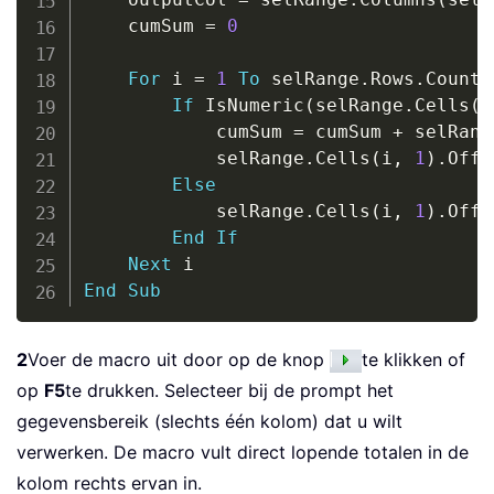
    cumSum 
=
0
For
 i 
=
1
To
 selRange
.
Rows
.
Count

If
 IsNumeric
(
selRange
.
Cells
(
i
            cumSum 
=
 cumSum 
+
 selRang
            selRange
.
Cells
(
i
,
1
)
.
Offs
Else
            selRange
.
Cells
(
i
,
1
)
.
Offs
End
If
Next
End
Sub
2
Voer de macro uit door op de knop
te klikken of
op
F5
te drukken. Selecteer bij de prompt het
gegevensbereik (slechts één kolom) dat u wilt
verwerken. De macro vult direct lopende totalen in de
kolom rechts ervan in.