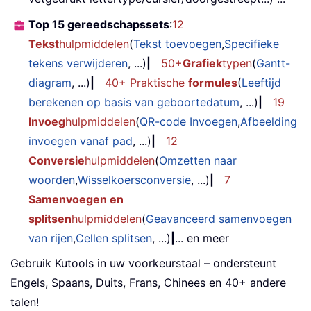
Top 15 gereedschapssets
:
12
Tekst
hulpmiddelen
(
Tekst toevoegen
,
Specifieke
tekens verwijderen
, ...)
|
50+
Grafiek
typen
(
Gantt-
diagram
, ...)
|
40+ Praktische
formules
(
Leeftijd
berekenen op basis van geboortedatum
, ...)
|
19
Invoeg
hulpmiddelen
(
QR-code Invoegen
,
Afbeelding
invoegen vanaf pad
, ...)
|
12
Conversie
hulpmiddelen
(
Omzetten naar
woorden
,
Wisselkoersconversie
, ...)
|
7
Samenvoegen en
splitsen
hulpmiddelen
(
Geavanceerd samenvoegen
van rijen
,
Cellen splitsen
, ...)
|
... en meer
Gebruik Kutools in uw voorkeurstaal – ondersteunt
Engels, Spaans, Duits, Frans, Chinees en 40+ andere
talen!