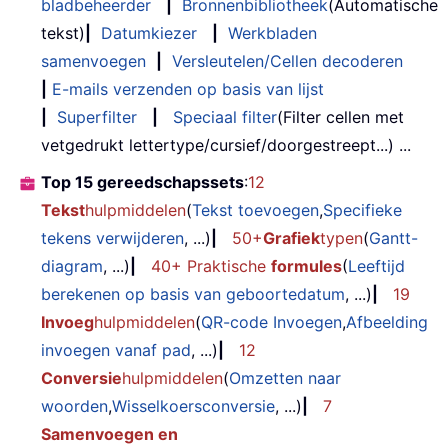
bladbeheerder
|
Bronnenbibliotheek
(Automatische
tekst)
|
Datumkiezer
|
Werkbladen
samenvoegen
|
Versleutelen/Cellen decoderen
|
E-mails verzenden op basis van lijst
|
Superfilter
|
Speciaal filter
(Filter cellen met
vetgedrukt lettertype/cursief/doorgestreept...) ...
Top 15 gereedschapssets
:
12
Tekst
hulpmiddelen
(
Tekst toevoegen
,
Specifieke
tekens verwijderen
, ...)
|
50+
Grafiek
typen
(
Gantt-
diagram
, ...)
|
40+ Praktische
formules
(
Leeftijd
berekenen op basis van geboortedatum
, ...)
|
19
Invoeg
hulpmiddelen
(
QR-code Invoegen
,
Afbeelding
invoegen vanaf pad
, ...)
|
12
Conversie
hulpmiddelen
(
Omzetten naar
woorden
,
Wisselkoersconversie
, ...)
|
7
Samenvoegen en