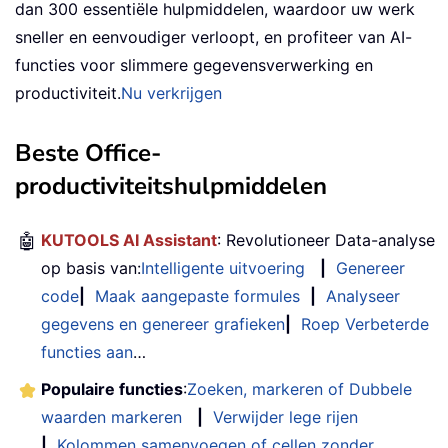
dan 300 essentiële hulpmiddelen, waardoor uw werk
sneller en eenvoudiger verloopt, en profiteer van AI-
functies voor slimmere gegevensverwerking en
productiviteit.
Nu verkrijgen
Beste Office-
productiviteitshulpmiddelen
🤖
KUTOOLS AI Assistant
: Revolutioneer Data-analyse
op basis van:
Intelligente uitvoering
|
Genereer
code
|
Maak aangepaste formules
|
Analyseer
gegevens en genereer grafieken
|
Roep Verbeterde
functies aan
…
Populaire functies
:
Zoeken, markeren of Dubbele
waarden markeren
|
Verwijder lege rijen
|
Kolommen samenvoegen of cellen zonder