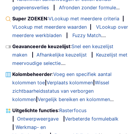
gegevensverlies
|
Afronden zonder formule
...
Super ZOEKEN
:
VLookup met meerdere criteria
|
VLookup met meerdere waarden
|
VLookup over
meerdere werkbladen
|
Fuzzy Match
....
Geavanceerde keuzelijst
:
Snel een keuzelijst
maken
|
Afhankelijke keuzelijst
|
Keuzelijst met
meervoudige selectie
....
Kolombeheerder
:
Voeg een specifiek aantal
kolommen toe
|
Verplaats kolommen
|
Wissel
zichtbaarheidsstatus van verborgen
kolommen
|
Vergelijk bereiken en kolommen
...
Uitgelichte functies
:
Rasterfocus
|
Ontwerpweergave
|
Verbeterde formulebalk
|
Werkmap- en