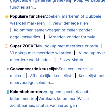
gegevens en genereer grafieken
|
Roep Verbeterde
functies aan
…
Populaire functies
:
Zoeken, markeren of Dubbele
waarden markeren
|
Verwijder lege rijen
|
Kolommen samenvoegen of cellen zonder
gegevensverlies
|
Afronden zonder formule
...
Super ZOEKEN
:
VLookup met meerdere criteria
|
VLookup met meerdere waarden
|
VLookup over
meerdere werkbladen
|
Fuzzy Match
....
Geavanceerde keuzelijst
:
Snel een keuzelijst
maken
|
Afhankelijke keuzelijst
|
Keuzelijst met
meervoudige selectie
....
Kolombeheerder
:
Voeg een specifiek aantal
kolommen toe
|
Verplaats kolommen
|
Wissel
zichtbaarheidsstatus van verborgen