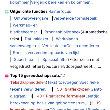
kolommen
|
Vergelijk bereiken en kolommen
...
Uitgelichte functies
:
Rasterfocus
|
Ontwerpweergave
|
Verbeterde formulebalk
|
Werkmap- en
bladbeheerder
|
Bronnenbibliotheek
(Automatische
tekst)
|
Datumkiezer
|
Werkbladen
samenvoegen
|
Versleutelen/Cellen decoderen
|
E-mails verzenden op basis van lijst
|
Superfilter
|
Speciaal filter
(Filter cellen met
vetgedrukt lettertype/cursief/doorgestreept...) ...
Top 15 gereedschapssets
:
12
Tekst
hulpmiddelen
(
Tekst toevoegen
,
Specifieke
tekens verwijderen
, ...)
|
50+
Grafiek
typen
(
Gantt-
diagram
, ...)
|
40+ Praktische
formules
(
Leeftijd
berekenen op basis van geboortedatum
, ...)
|
19
Invoeg
hulpmiddelen
(
QR-code Invoegen
,
Afbeelding