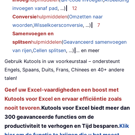
invoegen vanaf pad
, ...)
|
12
Conversie
hulpmiddelen
(
Omzetten naar
woorden
,
Wisselkoersconversie
, ...)
|
7
Samenvoegen en
splitsen
hulpmiddelen
(
Geavanceerd samenvoegen
van rijen
,
Cellen splitsen
, ...)
|
... en meer
Gebruik Kutools in uw voorkeurstaal – ondersteunt
Engels, Spaans, Duits, Frans, Chinees en 40+ andere
talen!
Geef uw Excel-vaardigheden een boost met
Kutools voor Excel en ervaar efficiëntie zoals
nooit tevoren.
Kutools voor Excel biedt meer dan
300 geavanceerde functies om de
productiviteit te verhogen en Tijd besparen.
Klik
hier om de functie te krijgen die u het meest