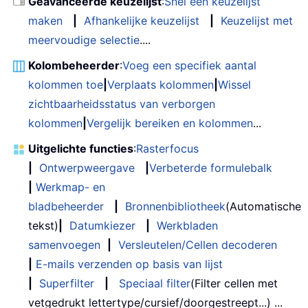
Geavanceerde keuzelijst
:
Snel een keuzelijst
maken
|
Afhankelijke keuzelijst
|
Keuzelijst met
meervoudige selectie
....
Kolombeheerder
:
Voeg een specifiek aantal
kolommen toe
|
Verplaats kolommen
|
Wissel
zichtbaarheidsstatus van verborgen
kolommen
|
Vergelijk bereiken en kolommen
...
Uitgelichte functies
:
Rasterfocus
|
Ontwerpweergave
|
Verbeterde formulebalk
|
Werkmap- en
bladbeheerder
|
Bronnenbibliotheek
(Automatische
tekst)
|
Datumkiezer
|
Werkbladen
samenvoegen
|
Versleutelen/Cellen decoderen
|
E-mails verzenden op basis van lijst
|
Superfilter
|
Speciaal filter
(Filter cellen met
vetgedrukt lettertype/cursief/doorgestreept...) ...