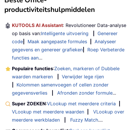
Beste Office-
productiviteitshulpmiddelen
🤖
KUTOOLS AI Assistant
: Revolutioneer Data-analyse
op basis van:
Intelligente uitvoering
|
Genereer
code
|
Maak aangepaste formules
|
Analyseer
gegevens en genereer grafieken
|
Roep Verbeterde
functies aan
…
Populaire functies
:
Zoeken, markeren of Dubbele
waarden markeren
|
Verwijder lege rijen
|
Kolommen samenvoegen of cellen zonder
gegevensverlies
|
Afronden zonder formule
...
Super ZOEKEN
:
VLookup met meerdere criteria
|
VLookup met meerdere waarden
|
VLookup over
meerdere werkbladen
|
Fuzzy Match
....