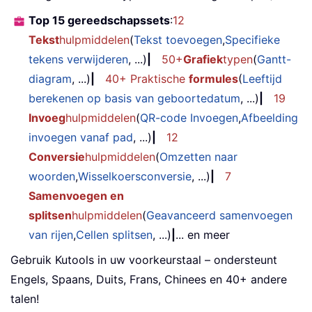
Top 15 gereedschapssets
:
12
Tekst
hulpmiddelen
(
Tekst toevoegen
,
Specifieke
tekens verwijderen
, ...)
|
50+
Grafiek
typen
(
Gantt-
diagram
, ...)
|
40+ Praktische
formules
(
Leeftijd
berekenen op basis van geboortedatum
, ...)
|
19
Invoeg
hulpmiddelen
(
QR-code Invoegen
,
Afbeelding
invoegen vanaf pad
, ...)
|
12
Conversie
hulpmiddelen
(
Omzetten naar
woorden
,
Wisselkoersconversie
, ...)
|
7
Samenvoegen en
splitsen
hulpmiddelen
(
Geavanceerd samenvoegen
van rijen
,
Cellen splitsen
, ...)
|
... en meer
Gebruik Kutools in uw voorkeurstaal – ondersteunt
Engels, Spaans, Duits, Frans, Chinees en 40+ andere
talen!